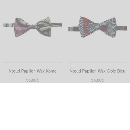
du
produit
Nœud Papillon Wax Komo
Nœud Papillon Wax Cible Bleu
35,00
€
35,00
€
Ajouter au panier
Choix des options
Ce
produit
a
plusieurs
variations.
Les