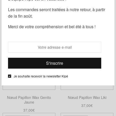
être
Les commandes seront traitées à notre retour, à partir
choisies
de la fin août.
Nœud Papillon Wax Mini Genito
Nœud Papillon Wax Liso
sur
la
37,00
€
37,00
€
Merci de votre compréhension et bel été à tous !
page
Choix des options
Ajouter au panier
Ce
du
produit
produit
a
plusieurs
variations.
Les
options
Je souhaite recevoir la newsletter Kipé
peuvent
être
choisies
Nœud Papillon Wax Genito
Nœud Papillon Wax Liki
sur
Jaune
la
37,00
€
37,00
€
page
Choix des options
Ce
Ajouter au panier