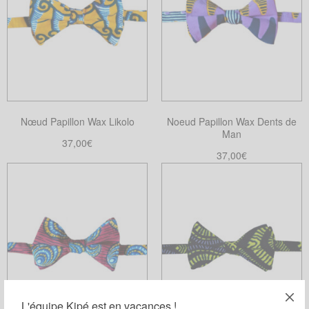
Nœud Papillon Wax Likolo
Noeud Papillon Wax Dents de
Man
37,00
€
37,00
€
Ajouter au panier
Choix des options
Ce
produit
a
plusieurs
variations.
Les
options
peuvent
L'équipe Kipé est en vacances !