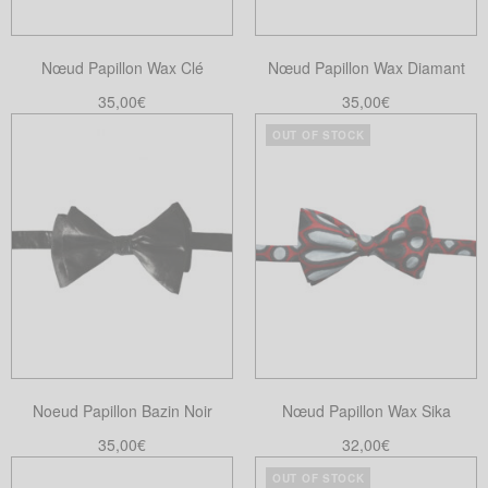
être
choisies
Nœud Papillon Wax Clé
Nœud Papillon Wax Diamant
sur
la
35,00
€
35,00
€
page
Lire la suite
Choix des options
OUT OF STOCK
Ce
du
produit
produit
a
plusieurs
variations.
Les
options
peuvent
être
choisies
Noeud Papillon Bazin Noir
Nœud Papillon Wax Sika
sur
la
35,00
€
32,00
€
page
Ajouter au panier
Lire la suite
OUT OF STOCK