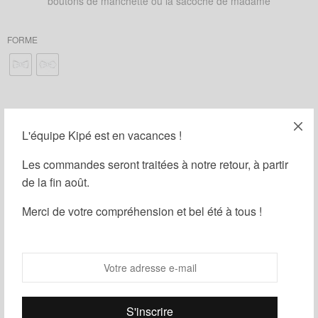
boutons de manchette ou la sacoche de madame
FORME
AJOUTER LA POCHETTE DE COSTUME : (
9,00
€
)
L'équipe Kipé est en vacances !
AJOUTER LES BOUTONS DE MANCHETTE : (
15,00
€
)
Les commandes seront traitées à notre retour, à partir
de la fin août.
AJOUTER UNE BOÎTE CADEAU : (
1,00
€
)
Merci de votre compréhension et bel été à tous !
Ajouter au panier
Guide des tailles
Ajouter à ma liste d'envies
Partager