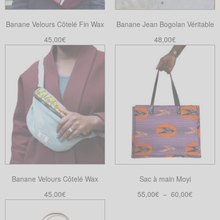
choisies
choisies
sur
Banane Velours Côtelé Fin Wax
Banane Jean Bogolan Véritable
sur
la
la
45,00
€
48,00
€
page
page
Choix des options
Ajouter au panier
du
Ce
du
produit
produit
produit
a
plusieurs
variations.
Les
options
peuvent
être
choisies
Banane Velours Côtelé Wax
Sac à main Moyi
sur
la
Plage
45,00
€
55,00
€
–
60,00
€
page
de
Choix des options
Choix des options
Ce
Ce
du
prix :