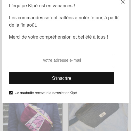
L'équipe Kipé est en vacances !
Les commandes seront traitées à notre retour, à partir
de la fin août.
Merci de votre compréhension et bel été à tous !
Banane Bogolan Cocody
Banane Bogolan Cocody Sanza
Manda
28,00
€
28,00
€
Choix des options
Ce
Choix des options
Ce
produit
produit
a
a
plusieurs
Je souhaite recevoir la newsletter Kipé
plusieurs
variations.
variations.
Les
Les
options
options
peuvent
peuvent
être
être