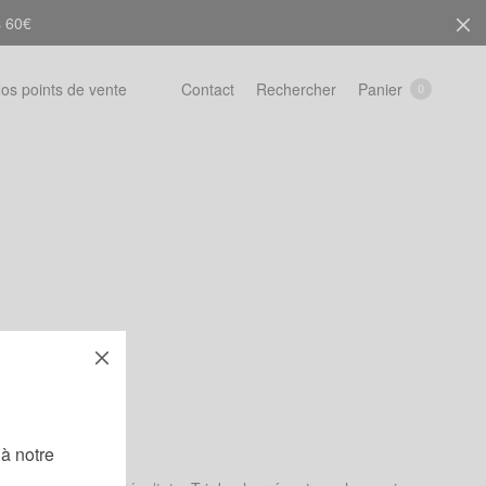
s 60€
Rechercher
Panier
os points de vente
Contact
0
!
à notre