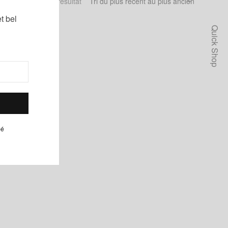
Voici le seul résultat
t bel
Quick Shop
pé