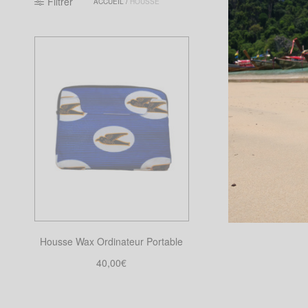
Filtrer
ACCUEIL
/
HOUSSE
Housse Wax Ordinateur Portable
40,00
€
Choix des options
Ce
produit