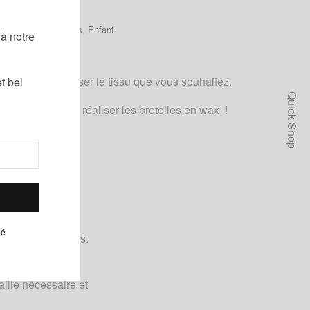
!
Catégories :
Bretelles
,
Enfant
à notre
rée
pas à nous préciser le tissu que vous souhaitez.
t bel
Quick Shop
s 10 jours pour réaliser les bretelles en wax !
pé
vives et estivales.
ille nécessaire et