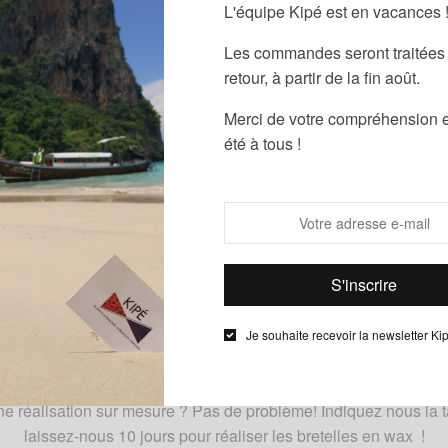
L'équipe Kipé est en vacances 
UGS :
ND
Les commandes seront traitées 
s bretelles en wax Kipé : l’accessoire pour la rent
retour, à partir de la fin août.
 de multiples tissus aux couleurs vives et estivales. N’hésitez 
Merci de votre compréhension e
été à tous !
s de problème! Indiquez nous la taille nécessaire et laissez-nou
Description
Informations complémentaires
Je souhaite recevoir la newsletter Ki
ax Kipé sont disponibles dans de multiples tissus aux couleurs 
N’hésitez pas à nous préciser le tissu que vous souhaitez.
e réalisation sur mesure ? Pas de problème! Indiquez nous la ta
laissez-nous 10 jours pour réaliser les bretelles en wax !