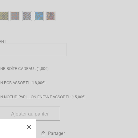
ANT
E BOÎTE CADEAU : (
1,00
€
)
 BOB ASSORTI : (
18,00
€
)
 NOEUD PAPILLON ENFANT ASSORTI : (
15,00
€
)
Ajouter au panier
Partager
 ma liste d'envies