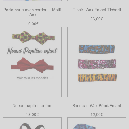
Porte-carte avec cordon – Motif
T-shirt Wax Enfant Tichorti
Wax
23,00
€
10,00
€
Choix des options
Ce
Choix des options
Ce
produit
produit
a
a
plusieurs
plusieurs
variations.
variations.
Les
Les
options
options
peuvent
peuvent
être
être
choisies
choisies
sur
Noeud papillon enfant
Bandeau Wax Bébé/Enfant
sur
la
la
18,00
€
12,00
€
page
page
Choix des options
Choix des options
du
Ce
Ce
du