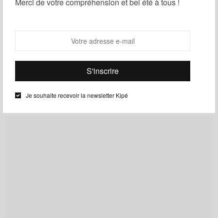
Merci de votre compréhension et bel été à tous !
plusieurs cultures, coloré et imagé.
Cyriane KM
Nous sommes situés au coeur
du 18ème arrondissement de
Paris
Je souhaite recevoir la newsletter Kipé