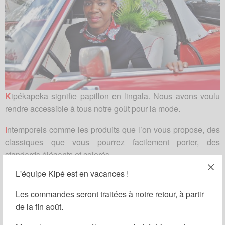
K
ipékapeka signifie papillon en lingala. Nous avons voulu
rendre accessible à tous notre goût pour la mode.
I
ntemporels comme les produits que l’on vous propose, des
classiques que vous pourrez facilement porter, des
standards élégants et colorés.
L'équipe Kipé est en vacances !
P
roduction raisonnée, circuits courts, transparence, des
produits issus de nos différents ateliers de Paris, d’Abidjan
Les commandes seront traitées à notre retour, à partir
et de Brazzaville.
de la fin août.
E
mblématique, comme le tissu wax au croisement de