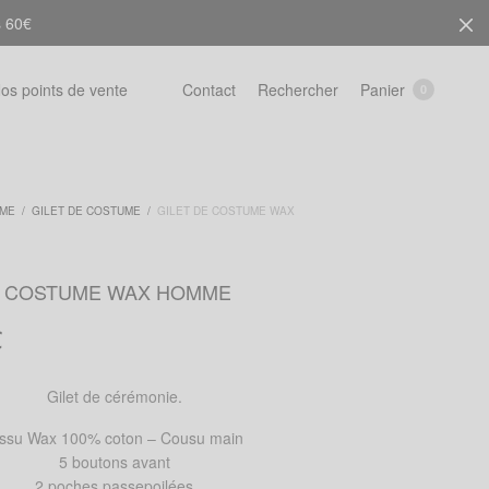
s 60€
Rechercher
Panier
os points de vente
Contact
0
ME
/
GILET DE COSTUME
/
GILET DE COSTUME WAX
E COSTUME WAX HOMME
€
Gilet de cérémonie.
issu Wax 100% coton – Cousu main
5 boutons avant
2 poches passepoilées