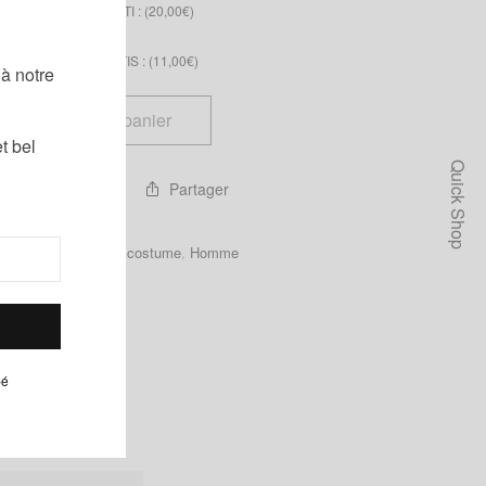
 BANDEAU ASSORTI : (
20,00
€
)
!
S LACETS ASSORTIS : (
11,00
€
)
à notre
Ajouter au panier
t bel
Quick Shop
Partager
 ma liste d'envies
Catégories :
Gilet de costume
,
Homme
pé