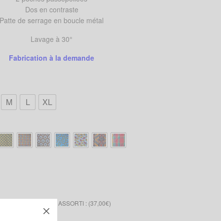
Dos en contraste
Patte de serrage en boucle métal
Lavage à 30°
Fabrication à la demande
M
L
XL
 NOEUD PAPILLON ASSORTI : (
37,00
€
)