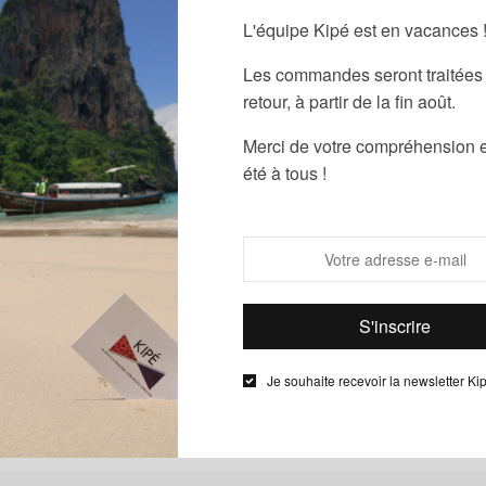
AJOUTER LE
L'équipe Kipé est en vacances 
AJOUTER LE
Les commandes seront traitées 
retour, à partir de la fin août.
Merci de votre compréhension e
été à tous !
Ajouter à
UGS :
ND
Informations complémentaires
Je souhaite recevoir la newsletter Ki
XS, S, M, L, XL