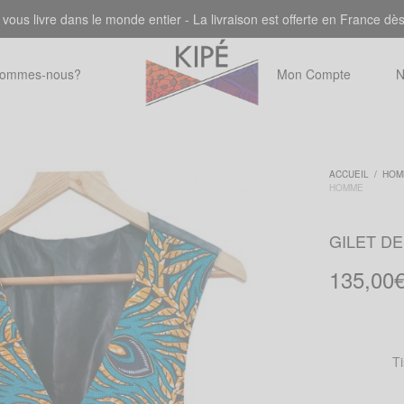
 vous livre dans le monde entier - La livraison est offerte en France dè
sommes-nous?
Mon Compte
N
ACCUEIL
/
HOM
HOMME
GILET D
135,00
T