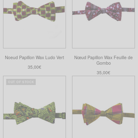
Noeud Papillon Wax Ludo Vert
Nœud Papillon Wax Feuille de
Gombo
35,00
€
35,00
€
Choix des options
Ce
Choix des options
OUT OF STOCK
Ce
produit
produit
a
a
plusieurs
plusieurs
variations.
variations.
Les
Les
options
options
peuvent
peuvent