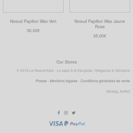
être
être
choisies
choisies
sur
Noeud Papillon Wax Vert
Noeud Papillon Wax Jaune
sur
la
Rose
la
30,00
€
page
35,00
€
page
Choix des options
du
Ce
Choix des options
du
produit
Ce
produit
produit
produit
a
a
Our Stores
plusieurs
plusieurs
variations.
© 2016 Le Noeud Kipé - La sape à la française, l'élégance à l'africaine
variations.
Les
Presse
- Mentions légales
-
Conditions générales de vente
Les
options
options
[wcsag_footer]
peuvent
peuvent
être
être
choisies
choisies
sur
sur
la
la
page