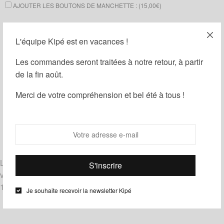
AJOUTER LES BOUTONS DE MANCHETTE : (
15,00
€
)
AJOUTER UNE BOÎTE CADEAU : (
1,00
€
)
L'équipe Kipé est en vacances !
Ajouter au panier
Les commandes seront traitées à notre retour, à partir
de la fin août.
Guide des tailles
Ajouter à ma liste d'envies
Merci de votre compréhension et bel été à tous !
Partager
Catégories :
Homme
,
Noeuds papillon
,
Wax
Étiquettes :
Blanc
,
Jaune
,
Noir
,
Rose
Livrés noués, les noeuds papillon le Noeud Kipé sont de
véritables noeuds à nouer et à dénouer.
100% coton – tissu super wax de chez
Vlisco
.
Je souhaite recevoir la newsletter Kipé