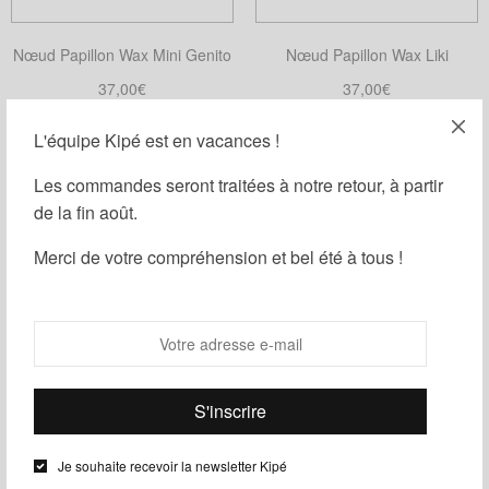
être
choisies
Nœud Papillon Wax Mini Genito
Nœud Papillon Wax Liki
sur
la
37,00
€
37,00
€
page
Choix des options
Choix des options
OUT OF STOCK
Ce
Ce
du
L'équipe Kipé est en vacances !
produit
produit
produit
a
a
Les commandes seront traitées à notre retour, à partir
plusieurs
plusieurs
de la fin août.
variations.
variations.
Merci de votre compréhension et bel été à tous !
Les
Les
options
options
peuvent
peuvent
être
être
choisies
choisies
Nœud Papillon Wax Ankara
Nœud Papillon Bogolan
sur
sur
la
la
35,00
€
37,00
€
page
page
Lire la suite
Ajouter au panier
Je souhaite recevoir la newsletter Kipé
du
du