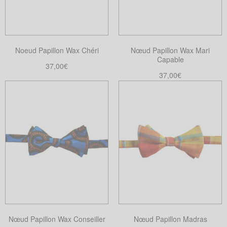
peuvent
être
choisies
Noeud Papillon Wax Chéri
Nœud Papillon Wax Mari
sur
Capable
la
37,00
€
37,00
€
page
Choix des options
Ce
Ajouter au panier
du
produit
produit
a
plusieurs
variations.
Les
options
peuvent
être
choisies
sur
Nœud Papillon Wax Conseiller
Nœud Papillon Madras
la