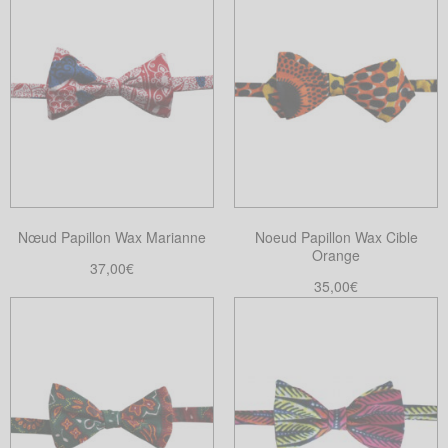
produit
produit
a
plusieurs
variations.
Les
options
peuvent
être
choisies
Nœud Papillon Wax Marianne
Noeud Papillon Wax Cible
sur
Orange
la
37,00
€
35,00
€
page
Lire la suite
Choix des options
du
Ce
produit
produit
a
plusieurs
variations.
Les