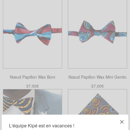
Choix des options
Ce
produit
a
plusieurs
variations.
Les
options
peuvent
être
choisies
Nœud Papillon Wax Boni
Nœud Papillon Wax Mini Genito
sur
la
37,00
€
37,00
€
page
Choix des options
Choix des options
Ce
Ce
du
produit
produit
produit
a
a
plusieurs
plusieurs
L'équipe Kipé est en vacances !
variations.
variations.