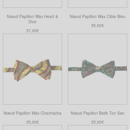
Nœud Papillon Wax Heart &
Nœud Papillon Wax Cible Bleu
Dice
35,00
€
37,00
€
Choix des options
Ce
Ajouter au panier
produit
a
plusieurs
variations.
Les
options
peuvent
être
choisies
sur
Nœud Papillon Wax Chachacha
Nœud Papillon Batik Ton San
la
35,00
€
35,00
€
page
Choix des options
Choix des options
du