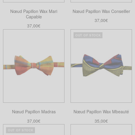
choisies
choisies
Nœud Papillon Wax Mari
Nœud Papillon Wax Conseiller
sur
sur
Capable
la
la
37,00
€
37,00
€
page
page
Choix des options
Ce
Ajouter au panier
du
du
OUT OF STOCK
produit
produit
produit
a
plusieurs
variations.
Les
options
peuvent
être
choisies
sur
Nœud Papillon Madras
Nœud Papillon Wax Mbeauté
la
37,00
€
35,00
€
page
Choix des options
Lire la suite
du
OUT OF STOCK
Ce