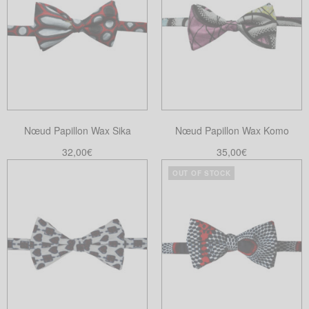
plusieurs
variations.
Les
options
peuvent
être
choisies
Nœud Papillon Wax Sika
Nœud Papillon Wax Komo
sur
la
32,00
€
35,00
€
page
Lire la suite
Ajouter au panier
OUT OF STOCK
du
produit