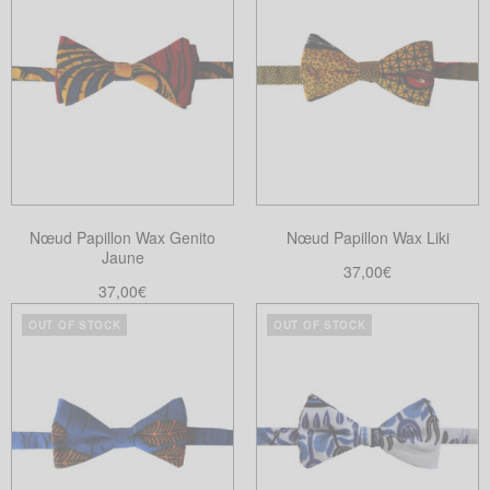
Nœud Papillon Wax Genito
Nœud Papillon Wax Liki
Jaune
37,00
€
37,00
€
Choix des options
Ce
Ajouter au panier
OUT OF STOCK
OUT OF STOCK
produit
a
plusieurs
variations.
Les
options