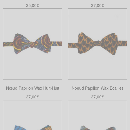
la
35,00
€
37,00
€
page
Lire la suite
Ajouter au panier
du
produit
Nœud Papillon Wax Huit-Huit
Noeud Papillon Wax Ecailles
37,00
€
37,00
€
Ajouter au panier
Choix des options
Ce
produit
a
plusieurs