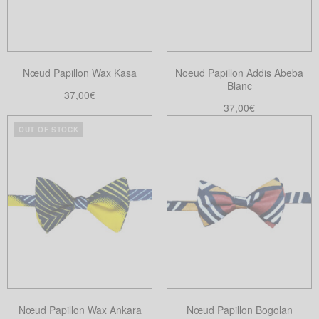
peuvent
être
choisies
sur
Nœud Papillon Wax Kasa
Noeud Papillon Addis Abeba
la
Blanc
37,00
€
page
37,00
€
Lire la suite
du
Choix des options
produit
OUT OF STOCK
Ce
produit
a
plusieurs
variations.
Les
options
peuvent
être
choisies
Nœud Papillon Wax Ankara
Nœud Papillon Bogolan
sur