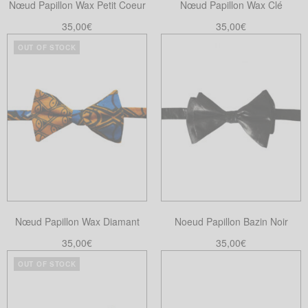
Nœud Papillon Wax Petit Coeur
Nœud Papillon Wax Clé
sur
la
35,00
€
35,00
€
page
Choix des options
Lire la suite
OUT OF STOCK
Ce
du
produit
produit
a
plusieurs
variations.
Les
options
peuvent
être
choisies
Nœud Papillon Wax Diamant
Noeud Papillon Bazin Noir
sur
la
35,00
€
35,00
€
page
Choix des options
Ajouter au panier
OUT OF STOCK
Ce
du
produit
produit
a