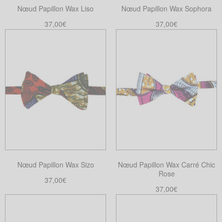
Nœud Papillon Wax Liso
Nœud Papillon Wax Sophora
sur
la
la
37,00
€
37,00
€
page
page
Ajouter au panier
Ajouter au panier
du
du
produit
produit
Nœud Papillon Wax Sizo
Nœud Papillon Wax Carré Chic
Rose
37,00
€
37,00
€
Ajouter au panier
Ajouter au panier