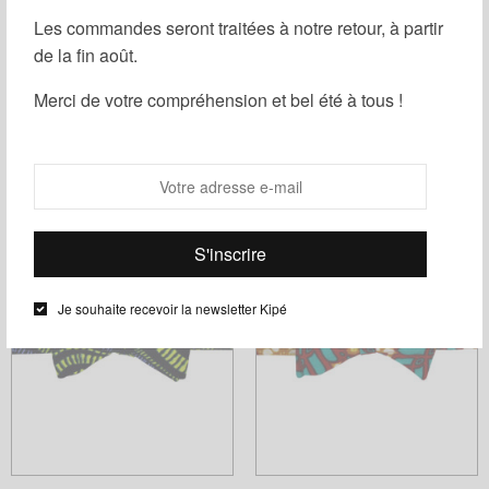
Les
Les
Les commandes seront traitées à notre retour, à partir
options
options
de la fin août.
peuvent
peuvent
être
être
Merci de votre compréhension et bel été à tous !
choisies
choisies
Boutonnière Fleurs Séchées
Pochette de Costume en Wax
sur
sur
Wax
la
la
11,00
€
18,00
€
page
page
Choix des options
Ce
Choix des options
du
du
Ce
produit
produit
produit
produit
a
a
plusieurs
Je souhaite recevoir la newsletter Kipé
plusieurs
variations.
variations.
Les
Les
options
options
peuvent
peuvent
être
être
choisies
choisies
sur