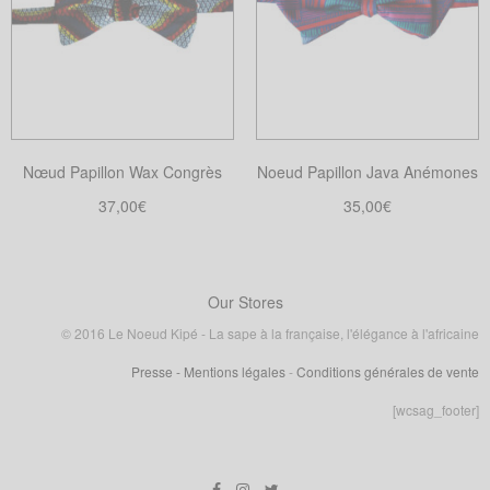
Les
options
peuvent
être
choisies
sur
Nœud Papillon Wax Congrès
Noeud Papillon Java Anémones
la
37,00
€
35,00
€
page
Choix des options
Choix des options
du
Ce
Ce
produit
produit
produit
a
a
Our Stores
plusieurs
plusieurs
© 2016 Le Noeud Kipé - La sape à la française, l'élégance à l'africaine
variations.
variations.
Presse
- Mentions légales
-
Conditions générales de vente
Les
Les
options
options
[wcsag_footer]
peuvent
peuvent
être
être
choisies
choisies