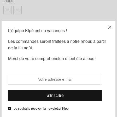
FORME
L'équipe Kipé est en vacances !
AJOUTER LA POCHETTE DE COSTUME : (
9,00
€
)
Les commandes seront traitées à notre retour, à partir
AJOUTER LES BOUTONS DE MANCHETTE : (
15,00
€
)
de la fin août.
Merci de votre compréhension et bel été à tous !
AJOUTER UNE BOÎTE CADEAU : (
1,00
€
)
Ajouter au panier
Guide des tailles
Ajouter à ma liste d'envies
Partager
Je souhaite recevoir la newsletter Kipé
UGS :
ND
Catégories :
Homme
,
Noeuds papillon
,
Wax