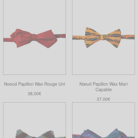
Noeud Papillon Wax Rouge Uni
Nœud Papillon Wax Mari
Capable
38,00
€
37,00
€
Choix des options
Ce
Ajouter au panier
produit
a
plusieurs
variations.