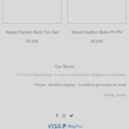
options
peuvent
peuvent
être
être
choisies
choisies
sur
Nœud Papillon Batik Ton San
Nœud Papillon Batik Phi Phi
sur
la
la
35,00
€
35,00
€
page
page
Choix des options
Choix des options
du
Ce
Ce
du
produit
produit
produit
produit
a
a
Our Stores
plusieurs
plusieurs
© 2016 Le Noeud Kipé - La sape à la française, l'élégance à l'africaine
variations.
variations.
Presse
- Mentions légales
-
Conditions générales de vente
Les
Les
options
options
[wcsag_footer]
peuvent
peuvent
être
être
choisies
choisies
sur
sur