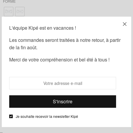
FORME
L'équipe Kipé est en vacances !
AJOUTER UNE BOÎTE CADEAU : (
1,00
€
)
Les commandes seront traitées à notre retour, à partir
de la fin août.
AJOUTER LES BOUTONS DE MANCHETTE : (
15,00
€
)
Merci de votre compréhension et bel été à tous !
Ajouter au panier
Guide des tailles
Ajouter à ma liste d'envies
Partager
Je souhaite recevoir la newsletter Kipé
UGS :
ND
Catégories :
Homme
,
Noeuds papillon
,
Wax
Étiquettes :
Rouge
,
Uni
–