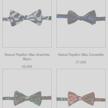
Noeud Papillon Wax Arachide
Nœud Papillon Wax Conseiller
Blanc
37,00
€
35,00
€
Choix des options
Ce
Choix des options
Ce
produit
produit
a
a
plusieurs
plusieurs
variations.
variations.
Les
Les
options