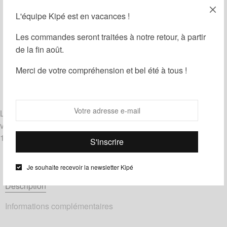
Ajouter au panier
L'équipe Kipé est en vacances !
Les commandes seront traitées à notre retour, à partir
Guide des tailles
Ajouter à ma liste d'envies
de la fin août.
Partager
Merci de votre compréhension et bel été à tous !
Catégories :
Bogolan
,
Noeuds papillon
Étiquettes :
Blanc
,
Noir
,
Orange
Livrés noués, les noeuds papillon le Noeud Kipé sont de
véritables noeuds à nouer et à dénouer.
100% coton – tissu Bogolan
Je souhaite recevoir la newsletter Kipé
Description
Informations complémentaires