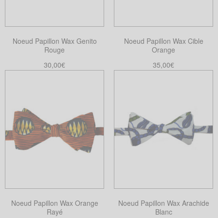
Noeud Papillon Wax Genito
Noeud Papillon Wax Cible
Rouge
Orange
30,00
€
35,00
€
Choix des options
Choix des options
Ce
Ce
produit
produit
a
a
plusieurs
plusieurs
variations.
variations.
Les
Les
options
options
peuvent
peuvent
être
être
choisies
choisies
Noeud Papillon Wax Orange
Noeud Papillon Wax Arachide
sur
sur
Rayé
Blanc
la
la