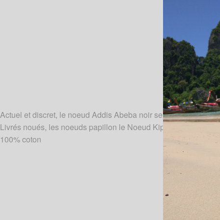
Actuel et discret, le noeud Addis Abeba noir se porte bien en to
Livrés noués, les noeuds papillon le Noeud Kipé sont de vérita
100% coton