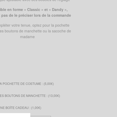
ble en forme « Classic » et « Dandy »,
z pas de le préciser lors de la commande
pléter votre tenue, optez pour la pochette
 les boutons de manchette ou la sacoche de
madame
A POCHETTE DE COSTUME : (
5,00
€
)
ES BOUTONS DE MANCHETTE : (
13,00
€
)
E BOÎTE CADEAU : (
1,00
€
)