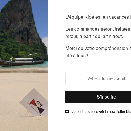
L'équipe Kipé est en vacances 
Guide des
Les commandes seront traitées 
retour, à partir de la fin août.
Partager
Merci de votre compréhension e
UGS :
ND
été à tous !
Étiquettes :
D
ute circonstance. N’hésitez pas à le porter avec une chemise col
bles noeuds à nouer et à dénouer.
Je souhaite recevoir la newsletter Ki
Description
Informations complémentaires