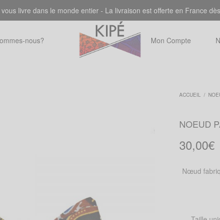
 vous livre dans le monde entier - La livraison est offerte en France dè
sommes-nous?
Mon Compte
N
ACCUEIL
/
NOE
NOEUD P
30,00
€
Nœud fabriq
Taille un