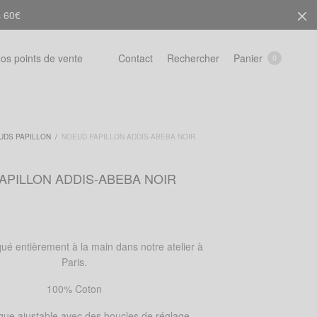
s 60€
Rechercher
Panier
os points de vente
Contact
0
UDS PAPILLON
/
NOEUD PAPILLON ADDIS-ABEBA NOIR
APILLON ADDIS-ABEBA NOIR
ué entièrement à la main dans notre atelier à
Paris.
100% Coton
ique ajustable avec des boucles de réglage