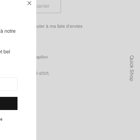
Ajouter au panier
!
 tailles
Ajouter à ma liste d'envies
à notre
t bel
Catégorie :
Noeuds papillon
Quick Shop
oré
,
Noir
orée et un sweat-shirt.
pé