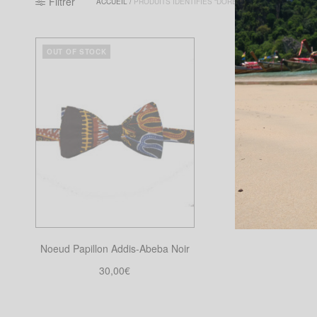
Filtrer
ACCUEIL
/
PRODUITS IDENTIFIÉS “DORÉ”
OUT OF STOCK
Noeud Papillon Addis-Abeba Noir
30,00
€
Choix des options
Ce
produit