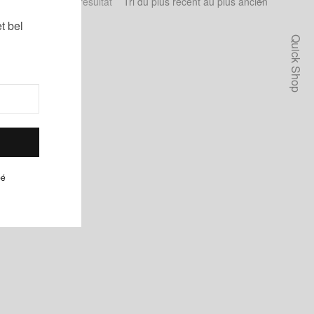
Voici le seul résultat
t bel
Quick Shop
pé