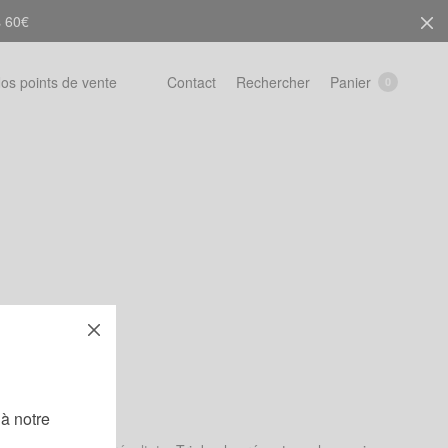
s 60€
Rechercher
Panier
os points de vente
Contact
0
!
à notre