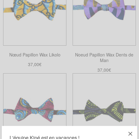
Nœud Papillon Wax Likolo
Noeud Papillon Wax Dents de
Man
37,00
€
37,00
€
Ajouter au panier
Choix des options
Ce
produit
a
plusieurs
variations.
Les
options
peuvent
L'équipe Kipé est en vacances !