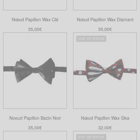
être
choisies
Nœud Papillon Wax Clé
Nœud Papillon Wax Diamant
sur
la
35,00
€
35,00
€
page
Lire la suite
Choix des options
OUT OF STOCK
Ce
du
produit
produit
a
plusieurs
variations.
Les
options
peuvent
être
choisies
Noeud Papillon Bazin Noir
Nœud Papillon Wax Sika
sur
la
35,00
€
32,00
€
page
Ajouter au panier
Lire la suite
OUT OF STOCK