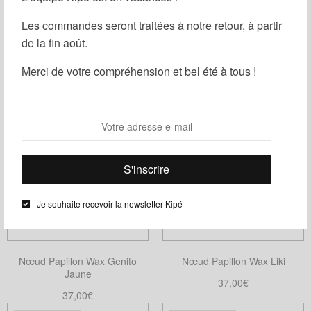
être
Les commandes seront traitées à notre retour, à partir
choisies
de la fin août.
Nœud Papillon Wax Mini Genito
Nœud Papillon Wax Liso
sur
la
37,00
€
37,00
€
Merci de votre compréhension et bel été à tous !
page
Choix des options
Ajouter au panier
Ce
du
produit
produit
a
plusieurs
variations.
Les
options
Je souhaite recevoir la newsletter Kipé
peuvent
être
choisies
Nœud Papillon Wax Genito
Nœud Papillon Wax Liki
sur
Jaune
la
37,00
€
37,00
€
page
Choix des options
Ce
Ajouter au panier