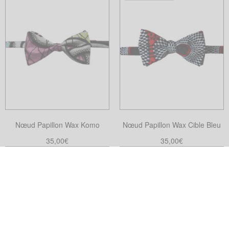
du
produit
Nœud Papillon Wax Komo
Nœud Papillon Wax Cible Bleu
35,00
€
35,00
€
Ajouter au panier
Choix des options
Ce
produit
a
plusieurs
variations.
Les