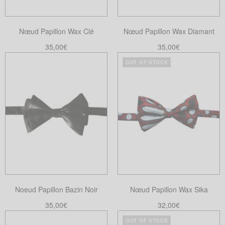
être
choisies
Nœud Papillon Wax Clé
Nœud Papillon Wax Diamant
sur
la
35,00
€
35,00
€
page
Lire la suite
Choix des options
OUT OF STOCK
Ce
du
produit
produit
a
plusieurs
variations.
Les
options
peuvent
être
choisies
Noeud Papillon Bazin Noir
Nœud Papillon Wax Sika
sur
la
35,00
€
32,00
€
page
Ajouter au panier
Lire la suite
OUT OF STOCK