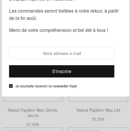
être
Les commandes seront traitées à notre retour, à partir
choisies
de la fin août.
Nœud Papillon Wax Mini Genito
Nœud Papillon Wax Liso
sur
la
37,00
€
37,00
€
Merci de votre compréhension et bel été à tous !
page
Choix des options
Ajouter au panier
Ce
du
produit
produit
a
plusieurs
variations.
Les
options
Je souhaite recevoir la newsletter Kipé
peuvent
être
choisies
Nœud Papillon Wax Genito
Nœud Papillon Wax Liki
sur
Jaune
la
37,00
€
37,00
€
page
Choix des options
Ce
Ajouter au panier