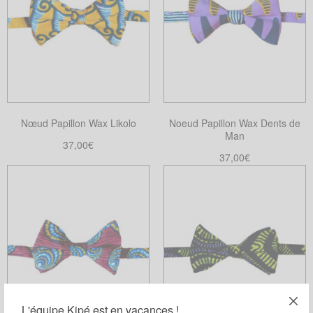
Nœud Papillon Wax Likolo
Noeud Papillon Wax Dents de
Man
37,00
€
37,00
€
Ajouter au panier
Choix des options
Ce
produit
a
plusieurs
variations.
Les
options
peuvent
L'équipe Kipé est en vacances !