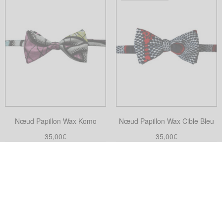
du
produit
Nœud Papillon Wax Komo
Nœud Papillon Wax Cible Bleu
35,00
€
35,00
€
Ajouter au panier
Choix des options
Ce
produit
a
plusieurs
variations.
Les