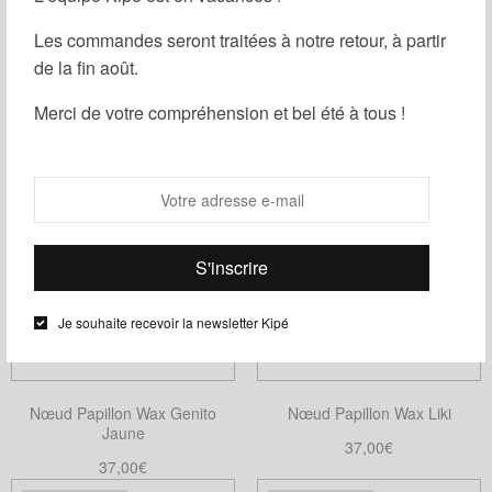
être
Les commandes seront traitées à notre retour, à partir
choisies
de la fin août.
Nœud Papillon Wax Mini Genito
Nœud Papillon Wax Liso
sur
la
37,00
€
37,00
€
Merci de votre compréhension et bel été à tous !
page
Choix des options
Ajouter au panier
Ce
du
produit
produit
a
plusieurs
variations.
Les
options
Je souhaite recevoir la newsletter Kipé
peuvent
être
choisies
Nœud Papillon Wax Genito
Nœud Papillon Wax Liki
sur
Jaune
la
37,00
€
37,00
€
page
Choix des options
Ce
Ajouter au panier