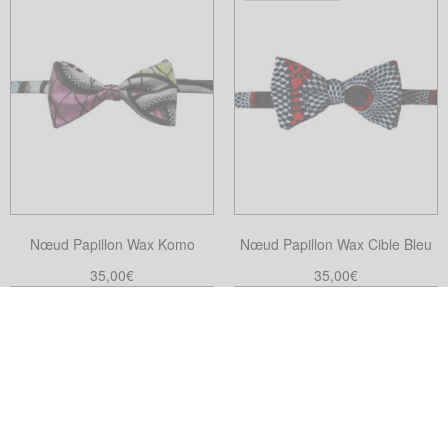
du
produit
Nœud Papillon Wax Komo
Nœud Papillon Wax Cible Bleu
35,00
€
35,00
€
Ajouter au panier
Choix des options
Ce
produit
a
plusieurs
variations.
Les