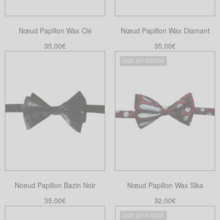
être
choisies
Nœud Papillon Wax Clé
Nœud Papillon Wax Diamant
sur
la
35,00
€
35,00
€
page
Lire la suite
Choix des options
OUT OF STOCK
Ce
du
produit
produit
a
plusieurs
variations.
Les
options
peuvent
être
choisies
Noeud Papillon Bazin Noir
Nœud Papillon Wax Sika
sur
la
35,00
€
32,00
€
page
Ajouter au panier
Lire la suite
OUT OF STOCK