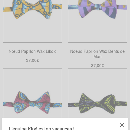
Nœud Papillon Wax Likolo
Noeud Papillon Wax Dents de
Man
37,00
€
37,00
€
Ajouter au panier
Choix des options
Ce
produit
a
plusieurs
variations.
Les
options
peuvent
L'équipe Kipé est en vacances !