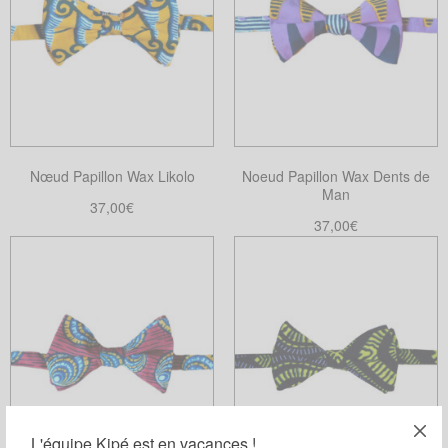
Nœud Papillon Wax Likolo
Noeud Papillon Wax Dents de
Man
37,00
€
37,00
€
Ajouter au panier
Choix des options
Ce
produit
a
plusieurs
variations.
Les
options
peuvent
L'équipe Kipé est en vacances !