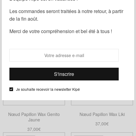
être
Les commandes seront traitées à notre retour, à partir
choisies
de la fin août.
Nœud Papillon Wax Mini Genito
Nœud Papillon Wax Liso
sur
la
37,00
€
37,00
€
Merci de votre compréhension et bel été à tous !
page
Choix des options
Ajouter au panier
Ce
du
produit
produit
a
plusieurs
variations.
Les
options
Je souhaite recevoir la newsletter Kipé
peuvent
être
choisies
Nœud Papillon Wax Genito
Nœud Papillon Wax Liki
sur
Jaune
la
37,00
€
37,00
€
page
Choix des options
Ce
Ajouter au panier