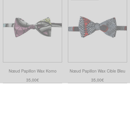
du
produit
Nœud Papillon Wax Komo
Nœud Papillon Wax Cible Bleu
35,00
€
35,00
€
Ajouter au panier
Choix des options
Ce
produit
a
plusieurs
variations.
Les