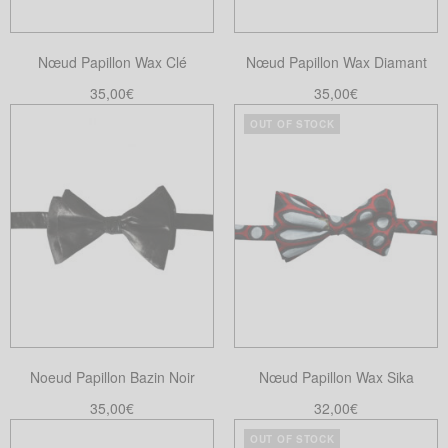
être
choisies
Nœud Papillon Wax Clé
Nœud Papillon Wax Diamant
sur
la
35,00
€
35,00
€
page
Lire la suite
Choix des options
OUT OF STOCK
Ce
du
produit
produit
a
plusieurs
variations.
Les
options
peuvent
être
choisies
Noeud Papillon Bazin Noir
Nœud Papillon Wax Sika
sur
la
35,00
€
32,00
€
page
Ajouter au panier
Lire la suite
OUT OF STOCK