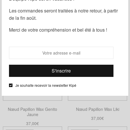
être
Les commandes seront traitées à notre retour, à partir
choisies
de la fin août.
Nœud Papillon Wax Mini Genito
Nœud Papillon Wax Liso
sur
la
37,00
€
37,00
€
Merci de votre compréhension et bel été à tous !
page
Choix des options
Ajouter au panier
Ce
du
produit
produit
a
plusieurs
variations.
Les
options
Je souhaite recevoir la newsletter Kipé
peuvent
être
choisies
Nœud Papillon Wax Genito
Nœud Papillon Wax Liki
sur
Jaune
la
37,00
€
37,00
€
page
Choix des options
Ce
Ajouter au panier