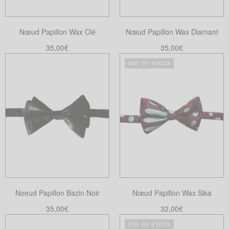
être
choisies
Nœud Papillon Wax Clé
Nœud Papillon Wax Diamant
sur
la
35,00
€
35,00
€
page
Lire la suite
Choix des options
OUT OF STOCK
Ce
du
produit
produit
a
plusieurs
variations.
Les
options
peuvent
être
choisies
Noeud Papillon Bazin Noir
Nœud Papillon Wax Sika
sur
la
35,00
€
32,00
€
page
Ajouter au panier
Lire la suite
OUT OF STOCK