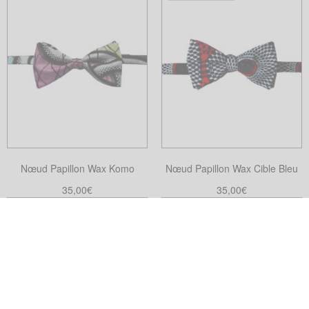
du
produit
Nœud Papillon Wax Komo
Nœud Papillon Wax Cible Bleu
35,00
€
35,00
€
Ajouter au panier
Choix des options
Ce
produit
a
plusieurs
variations.
Les