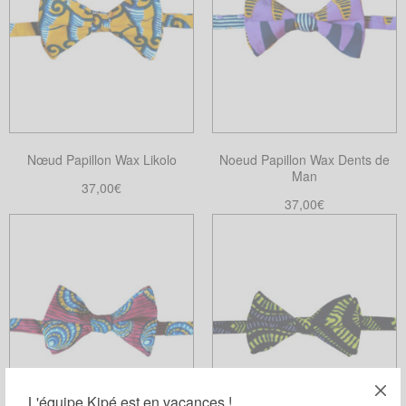
Nœud Papillon Wax Likolo
Noeud Papillon Wax Dents de
Man
37,00
€
37,00
€
Ajouter au panier
Choix des options
Ce
produit
a
plusieurs
variations.
Les
options
peuvent
L'équipe Kipé est en vacances !