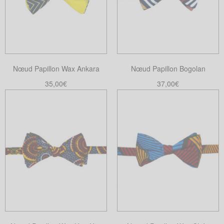
Les
options
peuvent
être
choisies
Nœud Papillon Wax Ankara
Nœud Papillon Bogolan
sur
la
35,00
€
37,00
€
page
Lire la suite
Ajouter au panier
du
produit