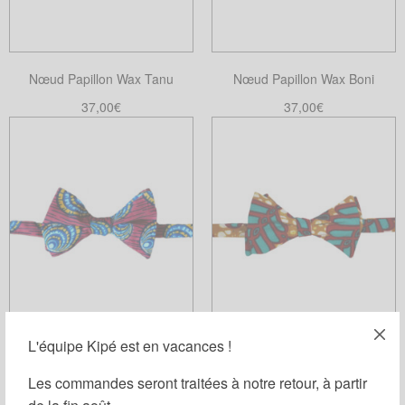
Nœud Papillon Wax Tanu
Nœud Papillon Wax Boni
37,00
€
37,00
€
Ajouter au panier
Choix des options
Ce
produit
a
plusieurs
variations.
Les
options
peuvent
être
choisies
L'équipe Kipé est en vacances !
Nœud Papillon Wax Mini Genito
Nœud Papillon Wax Sophora
sur
Les commandes seront traitées à notre retour, à partir
la
37,00
€
37,00
€