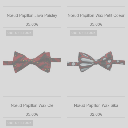
Nœud Papillon Java Paisley
Nœud Papillon Wax Petit Coeur
35,00
€
35,00
€
Ajouter au panier
Choix des options
OUT OF STOCK
OUT OF STOCK
Ce
produit
a
plusieurs
variations.
Les
options
peuvent
être
choisies
Nœud Papillon Wax Clé
Nœud Papillon Wax Sika
sur
la
35,00
€
32,00
€
page
Lire la suite
Lire la suite
OUT OF STOCK
du