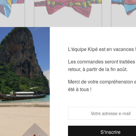
L'équipe Kipé est en vacances 
ax Masa
Nœud Papillon Wax Tanu
Nœud P
Les commandes seront traitées 
37,00
€
retour, à partir de la fin août.
nier
Ajouter au panier
Cho
OUT OF ST
Merci de votre compréhension e
été à tous !