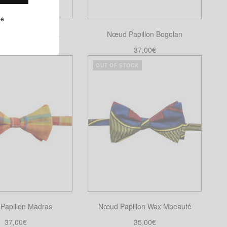
choisies
choisies
pé
sur
sur
pillon Wax Ankara
Nœud Papillon Bogolan
la
la
page
page
35,00
€
37,00
€
du
du
ire la suite
Ajouter au panier
OUT OF STOCK
produit
produit
Papillon Madras
Nœud Papillon Wax Mbeauté
37,00
€
35,00
€