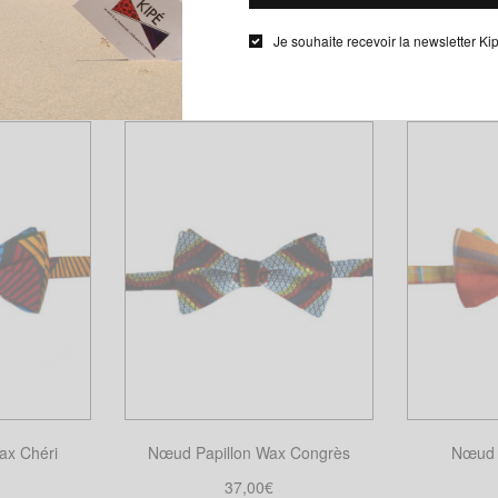
Je souhaite recevoir la newsletter Ki
ax Sizo
Nœud Papillon Wax Liki
Nœud Pa
37,00
€
nier
Choix des options
L
Ce
produit
a
plusieurs
variations.
Les
options
peuvent
être
choisies
sur
ax Chéri
Nœud Papillon Wax Congrès
Nœud 
la
page
37,00
€