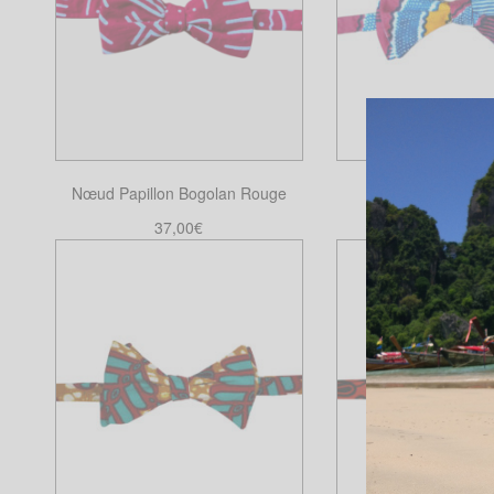
Nœud Papillon Bogolan Rouge
Nœud Papillon W
37,00
€
37,00
€
Ajouter au panier
Ajouter au pa