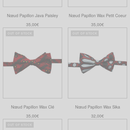
Nœud Papillon Java Paisley
Nœud Papillon Wax Petit Coeur
35,00
€
35,00
€
Ajouter au panier
Choix des options
OUT OF STOCK
OUT OF STOCK
Ce
produit
a
plusieurs
variations.
Les
options
peuvent
être
choisies
Nœud Papillon Wax Clé
Nœud Papillon Wax Sika
sur
la
35,00
€
32,00
€
page
Lire la suite
Lire la suite
OUT OF STOCK
du