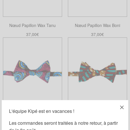
Nœud Papillon Wax Tanu
Nœud Papillon Wax Boni
37,00
€
37,00
€
Ajouter au panier
Choix des options
Ce
produit
a
plusieurs
variations.
Les
options
peuvent
être
choisies
L'équipe Kipé est en vacances !
Nœud Papillon Wax Mini Genito
Nœud Papillon Wax Sophora
sur
Les commandes seront traitées à notre retour, à partir
la
37,00
€
37,00
€