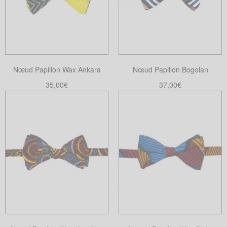
Les
options
peuvent
être
choisies
Nœud Papillon Wax Ankara
Nœud Papillon Bogolan
sur
la
35,00
€
37,00
€
page
Lire la suite
Ajouter au panier
du
produit