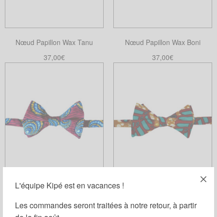
Nœud Papillon Wax Tanu
Nœud Papillon Wax Boni
37,00
€
37,00
€
Ajouter au panier
Choix des options
Ce
produit
a
plusieurs
variations.
Les
options
peuvent
être
choisies
L'équipe Kipé est en vacances !
Nœud Papillon Wax Mini Genito
Nœud Papillon Wax Sophora
sur
Les commandes seront traitées à notre retour, à partir
la
37,00
€
37,00
€