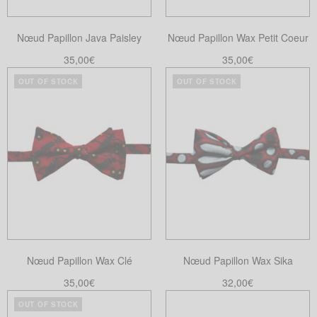
Nœud Papillon Java Paisley
Nœud Papillon Wax Petit Coeur
35,00
€
35,00
€
Ajouter au panier
Choix des options
OUT OF STOCK
OUT OF STOCK
Ce
produit
a
plusieurs
variations.
Les
options
peuvent
être
choisies
Nœud Papillon Wax Clé
Nœud Papillon Wax Sika
sur
la
35,00
€
32,00
€
page
Lire la suite
Lire la suite
OUT OF STOCK
du