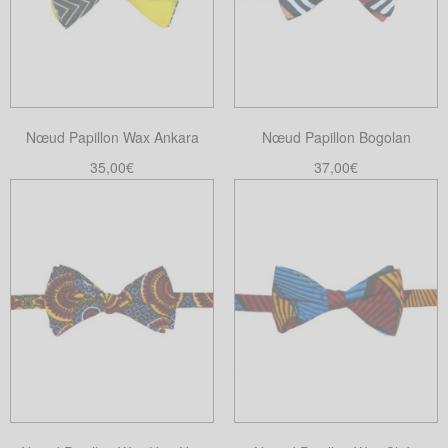
Les
options
peuvent
être
choisies
Nœud Papillon Wax Ankara
Nœud Papillon Bogolan
sur
la
35,00
€
37,00
€
page
Lire la suite
Ajouter au panier
du
produit