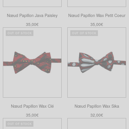
Nœud Papillon Java Paisley
Nœud Papillon Wax Petit Coeur
35,00
€
35,00
€
Ajouter au panier
Choix des options
OUT OF STOCK
OUT OF STOCK
Ce
produit
a
plusieurs
variations.
Les
options
peuvent
être
choisies
Nœud Papillon Wax Clé
Nœud Papillon Wax Sika
sur
la
35,00
€
32,00
€
page
Lire la suite
Lire la suite
OUT OF STOCK
du