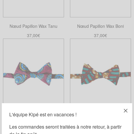
Nœud Papillon Wax Tanu
Nœud Papillon Wax Boni
37,00
€
37,00
€
Ajouter au panier
Choix des options
Ce
produit
a
plusieurs
variations.
Les
options
peuvent
être
choisies
L'équipe Kipé est en vacances !
Nœud Papillon Wax Mini Genito
Nœud Papillon Wax Sophora
sur
Les commandes seront traitées à notre retour, à partir
la
37,00
€
37,00
€