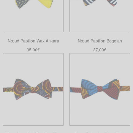
Les
options
peuvent
être
choisies
Nœud Papillon Wax Ankara
Nœud Papillon Bogolan
sur
la
35,00
€
37,00
€
page
Lire la suite
Ajouter au panier
du
produit