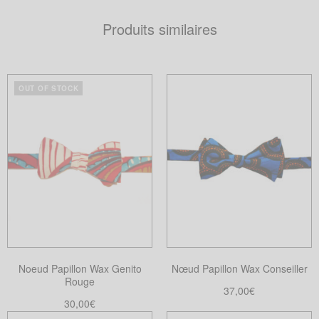
Produits similaires
OUT OF STOCK
Noeud Papillon Wax Genito
Nœud Papillon Wax Conseiller
Rouge
37,00
€
30,00
€
Choix des options
Ce