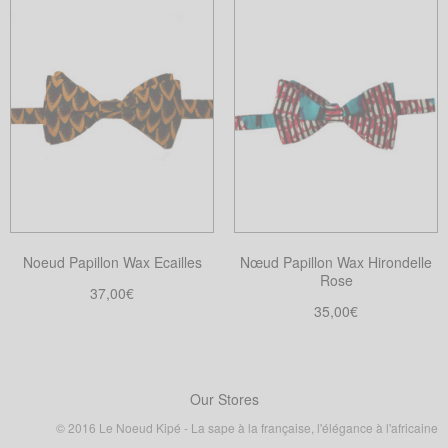
Choix des options
Ce
produit
produit
a
a
plusieurs
plusieurs
variations.
variations.
Les
Les
options
options
peuvent
peuvent
être
être
choisies
choisies
sur
Noeud Papillon Wax Ecailles
Nœud Papillon Wax Hirondelle
sur
la
Rose
la
37,00
€
page
35,00
€
page
Choix des options
du
Ce
Choix des options
du
produit
Ce
produit
produit
produit
a
a
Our Stores
plusieurs
plusieurs
variations.
© 2016 Le Noeud Kipé - La sape à la française, l'élégance à l'africaine
variations.