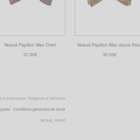
Noeud Papillon Wax Chéri
Noeud Papillon Wax Jaune Ros
37,00
€
35,00
€
Choix des options
Choix des options
Ce
Ce
produit
produit
a
a
plusieurs
plusieurs
variations.
variations.
 la française, l'élégance à l'africaine
Les
Les
égales
-
Conditions générales de vente
options
options
peuvent
peuvent
[wcsag_footer]
être
être
choisies
choisies