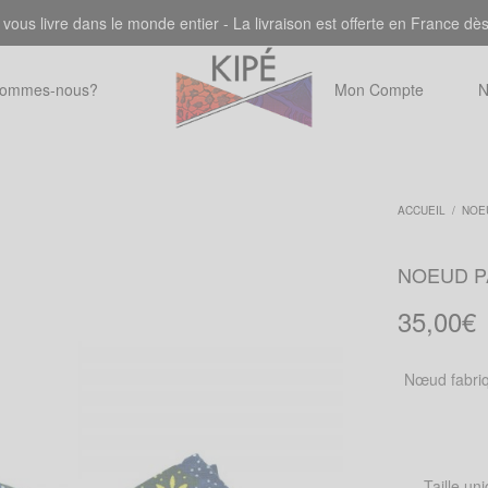
 vous livre dans le monde entier - La livraison est offerte en France dè
sommes-nous?
Mon Compte
N
ACCUEIL
/
NOE
NOEUD P
35,00
€
Nœud fabriq
Taille un