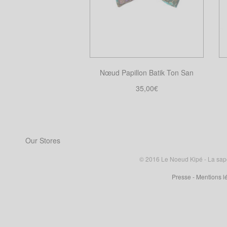
Nœud Papillon Batik Ton San
35,00
€
Choix des options
Ce
produit
a
Our Stores
plusieurs
variations.
© 2016 Le Noeud Kipé - La sape à
Les
Presse
- Mentions l
options
peuvent
être
choisies