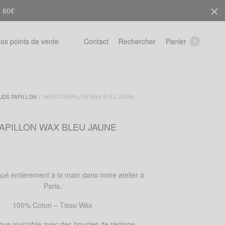
s 60€
Rechercher
Panier
os points de vente
Contact
0
UDS PAPILLON
/
NOEUD PAPILLON WAX BLEU JAUNE
APILLON WAX BLEU JAUNE
ué entièrement à la main dans notre atelier à
Paris.
100% Coton – Tissu Wax
ique ajustable avec des boucles de réglage