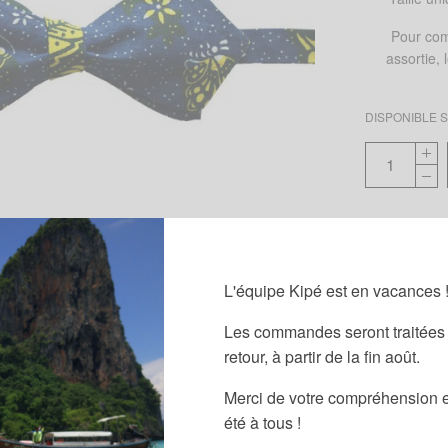
Pour com
assortie,
DISPONIBLE
Ajouter à
Catégories :
L'équipe Kipé est en vacances 
Étiquettes :
B
Les commandes seront traitées 
retour, à partir de la fin août.
Merci de votre compréhension e
été à tous !