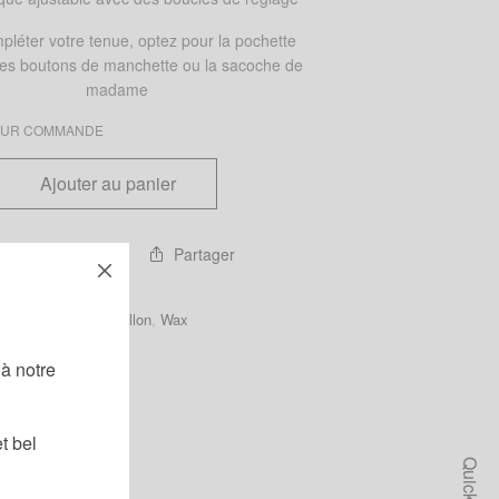
pléter votre tenue, optez pour la pochette
 les boutons de manchette ou la sacoche de
madame
 SUR COMMANDE
Ajouter au panier
Partager
 ma liste d'envies
Homme
,
Noeuds papillon
,
Wax
!
leu
,
fleuri
,
Jaune
à notre
t bel