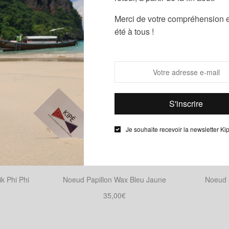
Merci de votre compréhension e
été à tous !
OUT OF ST
Je souhaite recevoir la newsletter Ki
k Phi Phi
Noeud Papillon Wax Bleu Jaune
Noeud 
35,00
€
ions
Ajouter au panier
Cho
it