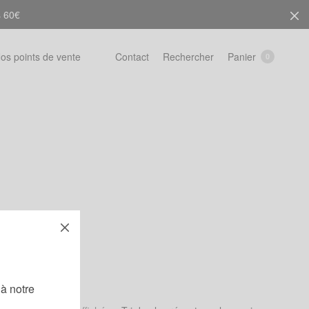
s 60€
Rechercher
Panier
os points de vente
Contact
0
!
à notre