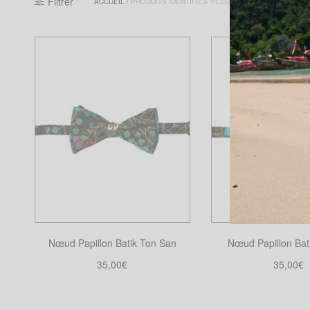
Filtrer
ACCUEIL
/
PRODUITS IDENTIFIÉS “FLEURI”
Nœud Papillon Batik Ton San
Nœud Papillon Bati
35,00
€
35,00
€
Choix des options
Choix des opt
Ce
Ce
produit
produ