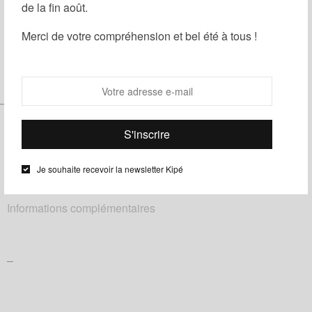
de la fin août.
Partager
Ajouter à ma liste d'envies
Merci de votre compréhension et bel été à tous !
Catégories :
Homme
,
Noeuds papillon
,
Wax
Étiquettes :
Bleu
,
fleuri
,
Jaune
–
Je souhaite recevoir la newsletter Kipé
Description
Informations complémentaires
–