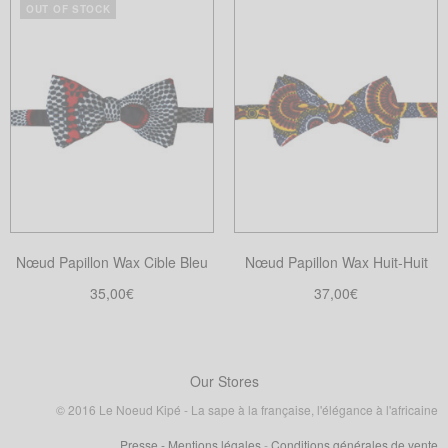
Choix des options
OUT OF STOCK
Ce
produit
produit
a
a
plusieurs
plusieurs
variations.
variations.
Les
Les
options
options
peuvent
peuvent
être
être
choisies
choisies
sur
Nœud Papillon Wax Cible Bleu
Nœud Papillon Wax Huit-Huit
sur
la
la
35,00
€
37,00
€
page
page
Choix des options
Ajouter au panier
du
Ce
du
produit
produit
produit
a
Our Stores
plusieurs
© 2016 Le Noeud Kipé - La sape à la française, l'élégance à l'africaine
variations.
Presse
- Mentions légales
-
Conditions générales de vente