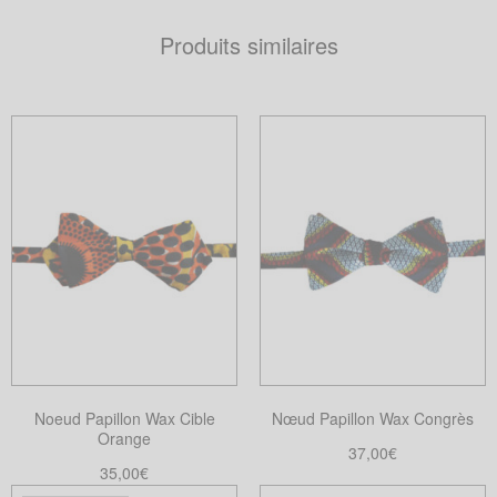
Produits similaires
Noeud Papillon Wax Cible
Nœud Papillon Wax Congrès
Orange
37,00
€
35,00
€
Choix des options
Ce