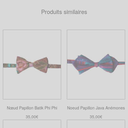
Produits similaires
Nœud Papillon Batik Phi Phi
Noeud Papillon Java Anémones
35,00
€
35,00
€
Choix des options
Choix des options
Ce
Ce