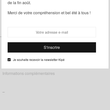
de la fin août.
Partager
Ajouter à ma liste d'envies
Merci de votre compréhension et bel été à tous !
Catégories :
Homme
,
Noeuds papillon
,
Wax
Étiquettes :
Bleu
,
fleuri
,
Jaune
–
Je souhaite recevoir la newsletter Kipé
Description
Informations complémentaires
–