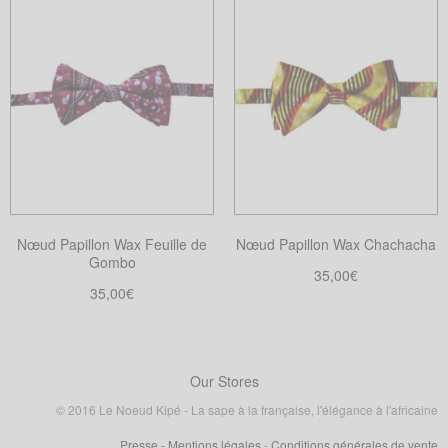
produit
produit
a
a
plusieurs
plusieurs
variations.
variations.
Les
Les
options
options
peuvent
peuvent
être
être
choisies
choisies
Nœud Papillon Wax Feuille de
Nœud Papillon Wax Chachacha
sur
sur
Gombo
la
la
35,00
€
35,00
€
page
page
Choix des options
Ce
Choix des options
du
du
Ce
produit
produit
produit
produit
a
a
Our Stores
plusieurs
plusieurs
variations.
© 2016 Le Noeud Kipé - La sape à la française, l'élégance à l'africaine
variations.
Les
Presse
- Mentions légales
-
Conditions générales de vente