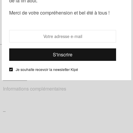
de la fin août.
Partager
Ajouter à ma liste d'envies
Merci de votre compréhension et bel été à tous !
Catégories :
Homme
,
Noeuds papillon
,
Wax
Étiquettes :
Bleu
,
fleuri
,
Jaune
–
Je souhaite recevoir la newsletter Kipé
Description
Informations complémentaires
–