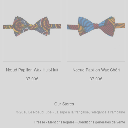
produit
produit
a
a
plusieurs
plusieurs
variations.
variations.
Les
Les
options
options
peuvent
peuvent
être
être
choisies
choisies
Nœud Papillon Wax Huit-Huit
Noeud Papillon Wax Chéri
sur
sur
la
la
37,00
€
37,00
€
page
page
Ajouter au panier
Choix des options
Ce
du
du
produit
produit
produit
a
Our Stores
plusieurs
© 2016 Le Noeud Kipé - La sape à la française, l'élégance à l'africaine
variations.
Presse
- Mentions légales
-
Conditions générales de vente
Les