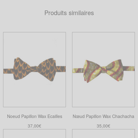
Produits similaires
Noeud Papillon Wax Ecailles
Nœud Papillon Wax Chachacha
37,00
€
35,00
€
Choix des options
Choix des options
Ce
Ce