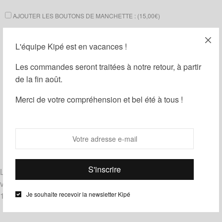
AJOUTER LES BOUTONS DE MANCHETTE : (
15,00
€
)
AJOUTER UNE BOÎTE CADEAU : (
1,00
€
)
L'équipe Kipé est en vacances !
Ajouter au panier
Les commandes seront traitées à notre retour, à partir
de la fin août.
Guide des tailles
Ajouter à ma liste d'envies
Merci de votre compréhension et bel été à tous !
Partager
Catégories :
Homme
,
Noeuds papillon
,
Wax
Étiquettes :
Bleu
,
Noir
,
Orange
Livrés noués, les noeuds papillon le Noeud Kipé sont de
véritables noeuds à nouer et à dénouer.
Je souhaite recevoir la newsletter Kipé
100% coton – tissu wax