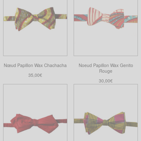
Nœud Papillon Wax Chachacha
Noeud Papillon Wax Genito
Rouge
35,00
€
30,00
€
Choix des options
Ce
Choix des options
Ce
produit
produit
a
a
plusieurs
plusieurs
variations.
variations.
Les
Les
options
options
peuvent