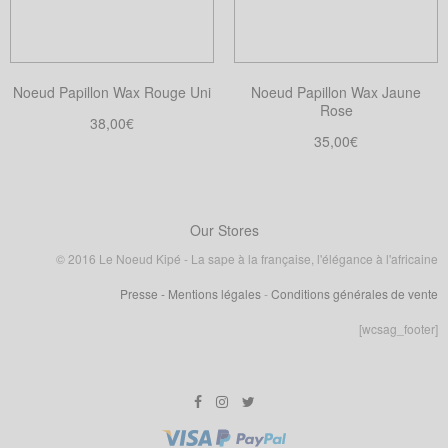
peuvent
être
être
choisies
choisies
sur
Noeud Papillon Wax Rouge Uni
Noeud Papillon Wax Jaune
sur
la
Rose
la
38,00
€
page
35,00
€
page
Choix des options
du
Ce
Choix des options
du
produit
Ce
produit
produit
produit
a
a
Our Stores
plusieurs
plusieurs
variations.
© 2016 Le Noeud Kipé - La sape à la française, l'élégance à l'africaine
variations.
Les
Presse
- Mentions légales
-
Conditions générales de vente
Les
options
options
[wcsag_footer]
peuvent
peuvent
être
être
choisies
choisies
sur
sur
la