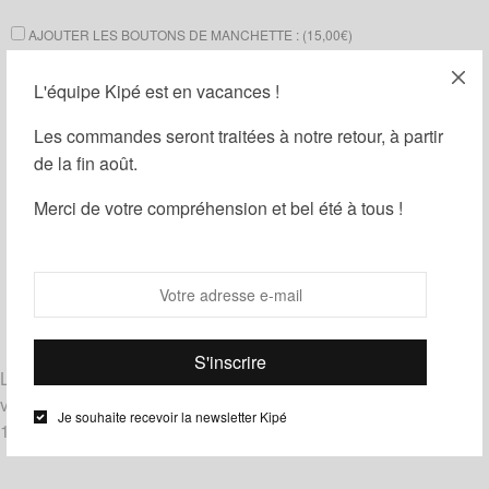
AJOUTER LES BOUTONS DE MANCHETTE : (
15,00
€
)
AJOUTER UNE BOÎTE CADEAU : (
1,00
€
)
L'équipe Kipé est en vacances !
Les commandes seront traitées à notre retour, à partir
Ajouter au panier
de la fin août.
Merci de votre compréhension et bel été à tous !
Guide des tailles
Ajouter à ma liste d'envies
Partager
Catégories :
Homme
,
Noeuds papillon
,
Wax
Étiquettes :
Bleu
,
Noir
,
Orange
Livrés noués, les noeuds papillon le Noeud Kipé sont de
véritables noeuds à nouer et à dénouer.
Je souhaite recevoir la newsletter Kipé
100% coton – tissu wax