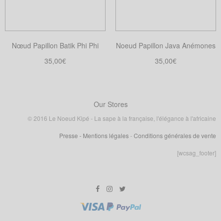
être
choisies
sur
Nœud Papillon Batik Phi Phi
Noeud Papillon Java Anémones
la
35,00
€
35,00
€
page
Choix des options
Choix des options
du
Ce
Ce
produit
produit
produit
a
a
Our Stores
plusieurs
plusieurs
© 2016 Le Noeud Kipé - La sape à la française, l'élégance à l'africaine
variations.
variations.
Presse
- Mentions légales
-
Conditions générales de vente
Les
Les
options
options
[wcsag_footer]
peuvent
peuvent
être
être
choisies
choisies
sur
sur
la
la