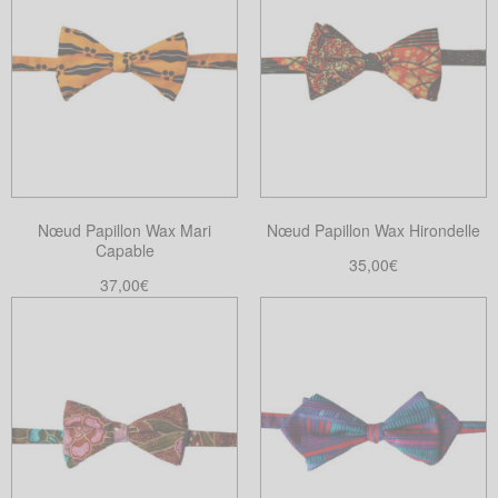
Nœud Papillon Wax Mari
Nœud Papillon Wax Hirondelle
Capable
35,00
€
37,00
€
Choix des options
Ce
Ajouter au panier
produit
a
plusieurs
variations.
Les
options
peuvent