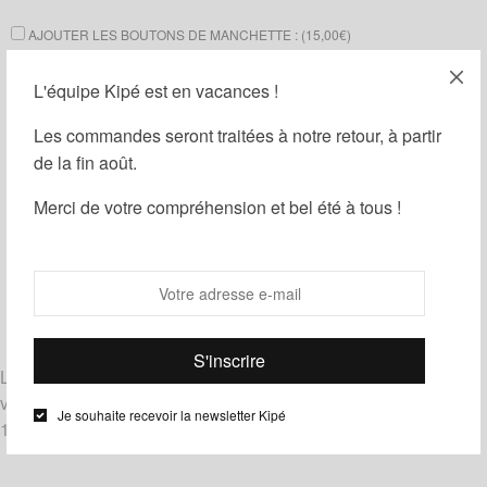
AJOUTER LES BOUTONS DE MANCHETTE : (
15,00
€
)
AJOUTER UNE BOÎTE CADEAU : (
1,00
€
)
L'équipe Kipé est en vacances !
Les commandes seront traitées à notre retour, à partir
Ajouter au panier
de la fin août.
Merci de votre compréhension et bel été à tous !
Guide des tailles
Ajouter à ma liste d'envies
Partager
Catégories :
Homme
,
Noeuds papillon
,
Wax
Étiquettes :
Bleu
,
Noir
,
Orange
Livrés noués, les noeuds papillon le Noeud Kipé sont de
véritables noeuds à nouer et à dénouer.
Je souhaite recevoir la newsletter Kipé
100% coton – tissu wax