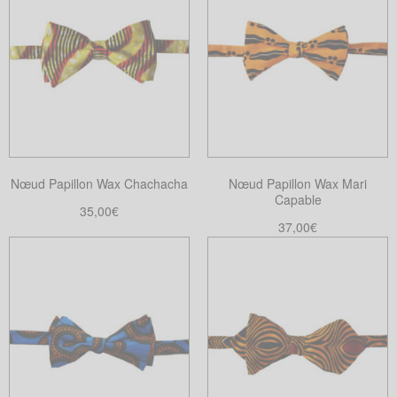
Nœud Papillon Wax Chachacha
Nœud Papillon Wax Mari
Capable
35,00
€
37,00
€
Choix des options
Ce
Ajouter au panier
produit
a
plusieurs
variations.
Les
options
peuvent