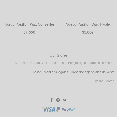
être
choisies
sur
Nœud Papillon Wax Conseiller
Noeud Papillon Wax Rivale
la
37,00
€
35,00
€
page
Choix des options
Choix des options
du
Ce
Ce
produit
produit
produit
a
a
Our Stores
plusieurs
plusieurs
© 2016 Le Noeud Kipé - La sape à la française, l'élégance à l'africaine
variations.
variations.
Presse
- Mentions légales
-
Conditions générales de vente
Les
Les
options
options
[wcsag_footer]
peuvent
peuvent
être
être
choisies
choisies
sur
sur
la
la