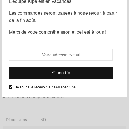
L'équipe Kipé est en vacances !
Les commandes seront traitées à notre retour, à partir
de la fin août.
Merci de votre compréhension et bel été à tous !
Ajouter au panier
Partager
Ajouter à ma liste d'envies
UGS :
ND
Catégories :
Femme
,
Homme
,
Housse
Je souhaite recevoir la newsletter Kipé
Informations complémentaires
Dimensions
ND