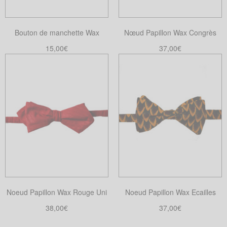
Bouton de manchette Wax
Nœud Papillon Wax Congrès
15,00
€
37,00
€
Choix des options
Choix des options
Ce
Ce
produit
produit
a
a
plusieurs
plusieurs
variations.
variations.
Les
Les
options
options
peuvent
peuvent
être
être
choisies
choisies
Noeud Papillon Wax Rouge Uni
Noeud Papillon Wax Ecailles
sur
sur
la
la
38,00
€
37,00
€
page
page
Choix des options
Choix des options
Ce
Ce