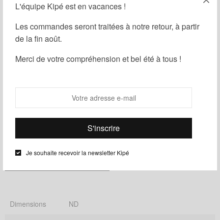
L'équipe Kipé est en vacances !
Les commandes seront traitées à notre retour, à partir
de la fin août.
Ajouter au panier
Merci de votre compréhension et bel été à tous !
Partager
Ajouter à ma liste d'envies
UGS :
ND
Catégories :
Femme
,
Homme
,
Housse
Je souhaite recevoir la newsletter Kipé
Informations complémentaires
Dimensions
ND