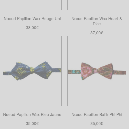
Noeud Papillon Wax Rouge Uni
Nœud Papillon Wax Heart &
Dice
38,00
€
37,00
€
Choix des options
Ce
Ajouter au panier
produit
a
plusieurs
variations.
Les
options
peuvent
être
choisies
sur
Noeud Papillon Wax Bleu Jaune
Nœud Papillon Batik Phi Phi
la
35,00
€
35,00
€
page