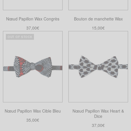
Nœud Papillon Wax Congrès
Bouton de manchette Wax
37,00
€
15,00
€
Choix des options
Choix des options
OUT OF STOCK
Ce
Ce
produit
produit
a
a
plusieurs
plusieurs
variations.
variations.
Les
Les
options
options
peuvent
peuvent
être
être
choisies
choisies
Nœud Papillon Wax Cible Bleu
Nœud Papillon Wax Heart &
sur
sur
Dice
la
la
35,00
€
37,00
€
page
page
Choix des options
Ce