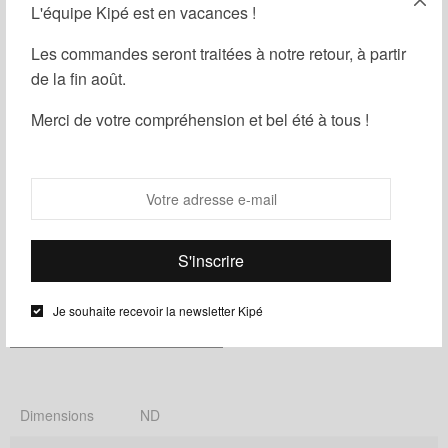
L'équipe Kipé est en vacances !
Les commandes seront traitées à notre retour, à partir
de la fin août.
Ajouter au panier
Merci de votre compréhension et bel été à tous !
Partager
Ajouter à ma liste d'envies
UGS :
ND
Catégories :
Femme
,
Homme
,
Housse
Je souhaite recevoir la newsletter Kipé
Informations complémentaires
Dimensions
ND