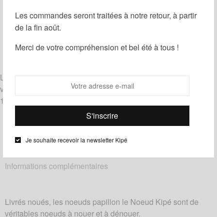
Les commandes seront traitées à notre retour, à partir
Guide des tailles
Ajouter à ma liste d'envies
de la fin août.
Partager
Merci de votre compréhension et bel été à tous !
Catégories :
Noeuds papillon
,
Wax
Étiquettes :
Bleu
,
Noir
,
Orange
Livrés noués, les noeuds papillon le Noeud Kipé sont de
véritables noeuds à nouer et à dénouer.
100% coton – tissu wax
Je souhaite recevoir la newsletter Kipé
Description
Informations complémentaires
Livrés noués, les noeuds papillon le Noeud Kipé sont de
véritables noeuds à nouer et à dénouer.