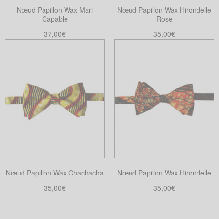
Nœud Papillon Wax Mari
Nœud Papillon Wax Hirondelle
Capable
Rose
37,00
€
35,00
€
Ajouter au panier
Choix des options
Ce
produit
a
plusieurs
variations.
Les
options
peuvent
être
choisies
Nœud Papillon Wax Chachacha
Nœud Papillon Wax Hirondelle
sur
la
35,00
€
35,00
€
page
Choix des options
Choix des options
Ce
Ce
du
produit
produit