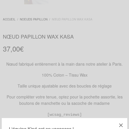
ACCUEIL
/
NOEUDS PAPILLON
/
NŒUD PAPILLON WAX KASA
NŒUD PAPILLON WAX KASA
37,00
€
Nœud fabriqué entièrement à la main dans notre atelier à Paris.
100% Coton – Tissu Wax
Taille unique ajustable avec des boucles de réglage
Pour compléter votre tenue, optez pour la pochette assortie, les
boutons de manchette ou la sacoche de madame
[wcsag_reviews]
RUPTURE DE STOCK
L'équipe Kipé est en vacances !