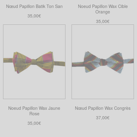
Nœud Papillon Batik Ton San
Noeud Papillon Wax Cible
Orange
35,00
€
35,00
€
Choix des options
Ce
Choix des options
Ce
produit
produit
a
a
plusieurs
plusieurs
variations.
variations.
Les
Les
options
options
peuvent
peuvent
être
être
choisies
choisies
sur
Noeud Papillon Wax Jaune
Nœud Papillon Wax Congrès
sur
la
Rose
la
37,00
€
page
35,00
€
page
Choix des options
du
Ce
Choix des options
du
produit
Ce
produit