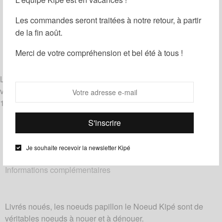
Guide des tailles
Ajouter à ma liste d'envies
Les commandes seront traitées à notre retour, à partir
de la fin août.
Partager
Merci de votre compréhension et bel été à tous !
Catégories :
Noeuds papillon
,
Wax
Étiquettes :
Bleu
,
Noir
,
Orange
Livrés noués, les noeuds papillon le Noeud Kipé sont de
véritables noeuds à nouer et à dénouer.
100% coton – tissu wax
Je souhaite recevoir la newsletter Kipé
Description
Informations complémentaires
Livrés noués, les noeuds papillon le Noeud Kipé sont de
véritables noeuds à nouer et à dénouer.