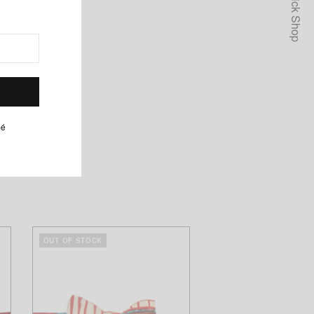
Quick Shop
r et à dénouer.
pé
OUT OF STOCK