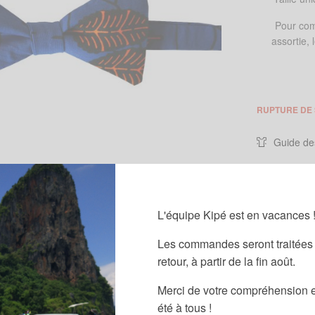
Pour com
assortie,
RUPTURE DE
Guide des
Partager
Catégories :
N
L'équipe Kipé est en vacances 
Étiquettes :
B
Les commandes seront traitées 
retour, à partir de la fin août.
bles noeuds à nouer et à dénouer.
Merci de votre compréhension e
été à tous !