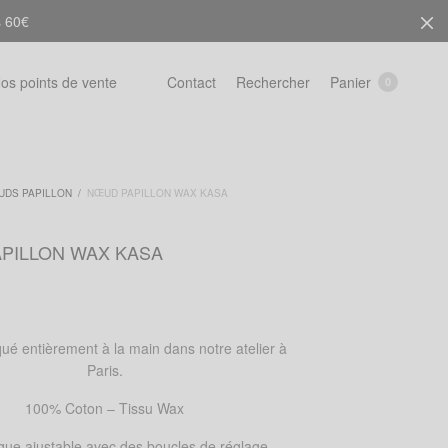
s 60€
Rechercher
Panier
os points de vente
Contact
0
UDS PAPILLON
/
NŒUD PAPILLON WAX KASA
PILLON WAX KASA
ué entièrement à la main dans notre atelier à
Paris.
100% Coton – Tissu Wax
ique ajustable avec des boucles de réglage