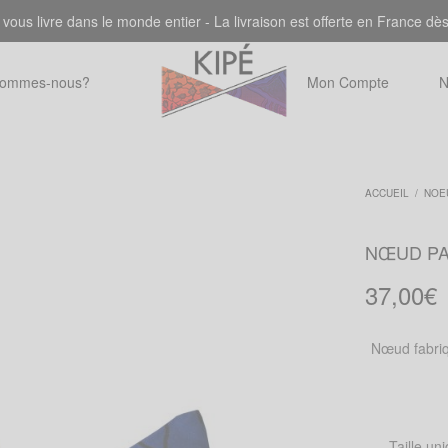
 vous livre dans le monde entier - La livraison est offerte en France dè
sommes-nous?
Mon Compte
N
ACCUEIL
/
NOE
NŒUD PA
37,00
€
Nœud fabriq
Taille un