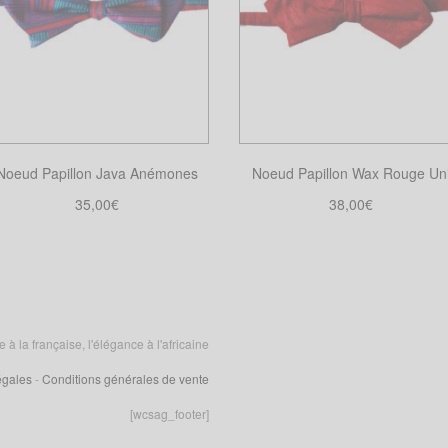
Noeud Papillon Java Anémones
Noeud Papillon Wax Rouge Un
35,00
€
38,00
€
Choix des options
Choix des options
Ce
Ce
produit
produit
a
a
plusieurs
plusieurs
variations.
variations.
 la française, l'élégance à l'africaine
Les
Les
égales
-
Conditions générales de vente
options
options
peuvent
peuvent
[wcsag_footer]
être
être