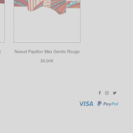
i
Noeud Papillon Wax Genito Rouge
30,00
€
Choix des options
Ce
produit
a
plusieurs
variations.
Les
options
peuvent
être