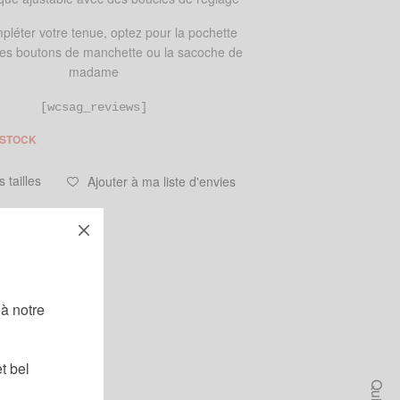
pléter votre tenue, optez pour la pochette
 les boutons de manchette ou la sacoche de
madame
[wcsag_reviews]
 STOCK
 tailles
Ajouter à ma liste d'envies
oeuds papillon
,
Wax
!
leu
,
Noir
,
Orange
à notre
t bel