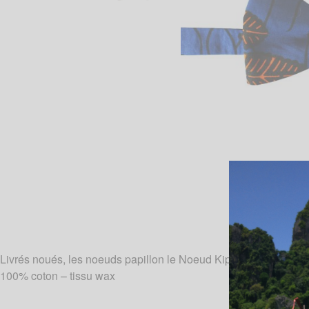
Livrés noués, les noeuds papillon le Noeud Kipé sont de vérita
100% coton – tissu wax