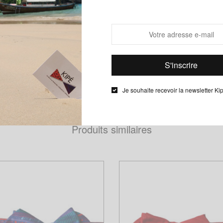
Description
Informations complémentaires
noeuds papillon le Noeud Kipé sont de véritables noeuds à noue
u wax
Je souhaite recevoir la newsletter Ki
Produits similaires