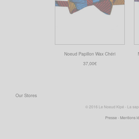
Noeud Papillon Wax Chéri
37,00
€
Choix des options
Ce
produit
a
Our Stores
plusieurs
variations.
© 2016 Le Noeud Kipé - La sape à
Les
Presse
- Mentions l
options
peuvent
être