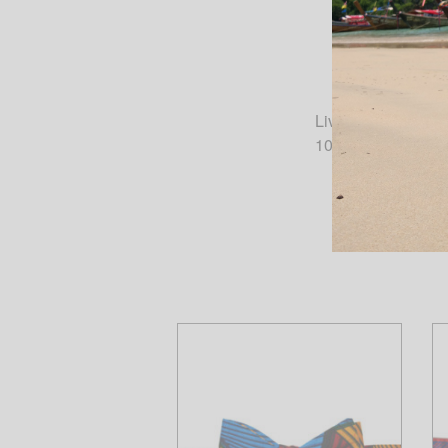
Livrés noués, les 
100% coton – tiss