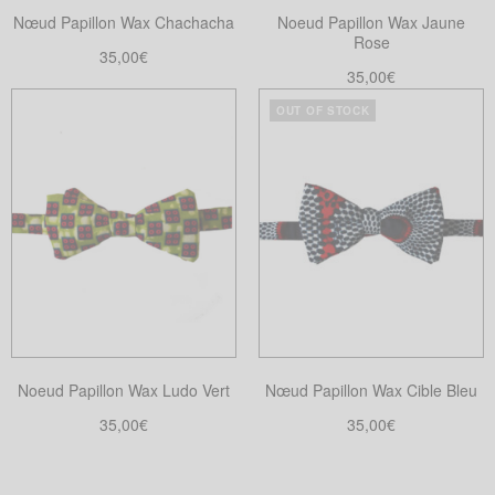
Nœud Papillon Wax Chachacha
Noeud Papillon Wax Jaune
Rose
35,00
€
35,00
€
Choix des options
Ce
Choix des options
OUT OF STOCK
Ce
produit
produit
a
a
plusieurs
plusieurs
variations.
variations.
Les
Les
options
options
peuvent
peuvent
être
être
choisies
choisies
sur
Noeud Papillon Wax Ludo Vert
Nœud Papillon Wax Cible Bleu
sur
la
la
35,00
€
35,00
€
page
page
Choix des options
Choix des options
du
Ce
Ce
du
produit
produit
produit