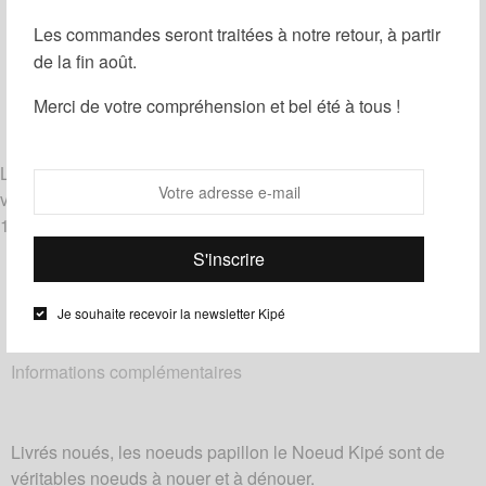
Les commandes seront traitées à notre retour, à partir
Guide des tailles
Ajouter à ma liste d'envies
de la fin août.
Partager
Merci de votre compréhension et bel été à tous !
Catégories :
Noeuds papillon
,
Wax
Étiquettes :
Bleu
,
Noir
,
Orange
Livrés noués, les noeuds papillon le Noeud Kipé sont de
véritables noeuds à nouer et à dénouer.
100% coton – tissu wax
Je souhaite recevoir la newsletter Kipé
Description
Informations complémentaires
Livrés noués, les noeuds papillon le Noeud Kipé sont de
véritables noeuds à nouer et à dénouer.