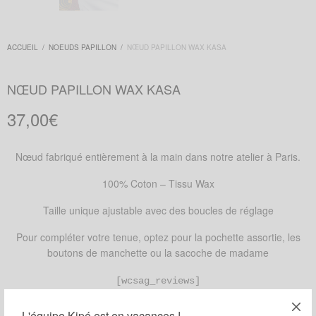
ACCUEIL
/
NOEUDS PAPILLON
/
NŒUD PAPILLON WAX KASA
NŒUD PAPILLON WAX KASA
37,00
€
Nœud fabriqué entièrement à la main dans notre atelier à Paris.
100% Coton – Tissu Wax
Taille unique ajustable avec des boucles de réglage
Pour compléter votre tenue, optez pour la pochette assortie, les
boutons de manchette ou la sacoche de madame
[wcsag_reviews]
RUPTURE DE STOCK
L'équipe Kipé est en vacances !