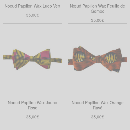
Noeud Papillon Wax Ludo Vert
Nœud Papillon Wax Feuille de
Gombo
35,00
€
35,00
€
Choix des options
Ce
Choix des options
Ce
produit
produit
a
a
plusieurs
plusieurs
variations.
variations.
Les
Les
options
options
peuvent
peuvent
être
être
choisies
choisies
sur
Noeud Papillon Wax Jaune
Noeud Papillon Wax Orange
sur
la
Rose
Rayé
la
page
35,00
€
35,00
€
page
du
Choix des options
Choix des options
du
produit
Ce
Ce