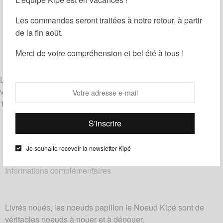
Guide des tailles
Ajouter à ma liste d'envies
Les commandes seront traitées à notre retour, à partir
de la fin août.
Partager
Merci de votre compréhension et bel été à tous !
Catégories :
Noeuds papillon
,
Wax
Étiquettes :
Bleu
,
Noir
,
Orange
Livrés noués, les noeuds papillon le Noeud Kipé sont de
véritables noeuds à nouer et à dénouer.
100% coton – tissu wax
Je souhaite recevoir la newsletter Kipé
Description
Informations complémentaires
Livrés noués, les noeuds papillon le Noeud Kipé sont de
véritables noeuds à nouer et à dénouer.