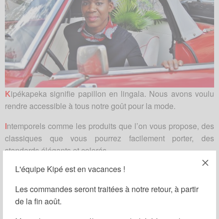
K
ipékapeka signifie papillon en lingala. Nous avons voulu
rendre accessible à tous notre goût pour la mode.
I
ntemporels comme les produits que l’on vous propose, des
classiques que vous pourrez facilement porter, des
standards élégants et colorés.
L'équipe Kipé est en vacances !
P
roduction raisonnée, circuits courts, transparence, des
produits issus de nos différents ateliers de Paris, d’Abidjan
Les commandes seront traitées à notre retour, à partir
et de Brazzaville.
de la fin août.
E
mblématique, comme le tissu wax au croisement de