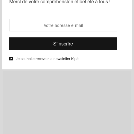
Merci de votre compréhension et bel été à tous !
plusieurs cultures, coloré et imagé.
Cyriane KM
Nous sommes situés au coeur
du 18ème arrondissement de
Paris
Je souhaite recevoir la newsletter Kipé