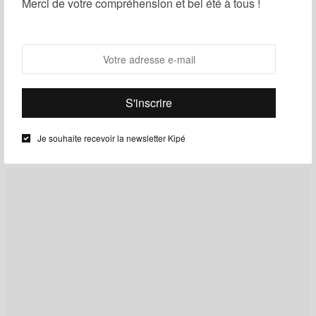
Merci de votre compréhension et bel été à tous !
plusieurs cultures, coloré et imagé.
Cyriane KM
Nous sommes situés au coeur
du 18ème arrondissement de
Paris
Je souhaite recevoir la newsletter Kipé