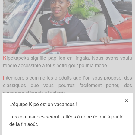
K
ipékapeka signifie papillon en lingala. Nous avons voulu
rendre accessible à tous notre goût pour la mode.
I
ntemporels comme les produits que l’on vous propose, des
classiques que vous pourrez facilement porter, des
standards élégants et colorés.
L'équipe Kipé est en vacances !
P
roduction raisonnée, circuits courts, transparence, des
produits issus de nos différents ateliers de Paris, d’Abidjan
Les commandes seront traitées à notre retour, à partir
et de Brazzaville.
de la fin août.
E
mblématique, comme le tissu wax au croisement de