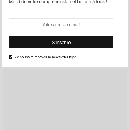
Merci de votre compréhension et bel été à tous !
plusieurs cultures, coloré et imagé.
Cyriane KM
Nous sommes situés au coeur
du 18ème arrondissement de
Paris
Je souhaite recevoir la newsletter Kipé