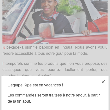
K
ipékapeka signifie papillon en lingala. Nous avons voulu
rendre accessible à tous notre goût pour la mode.
I
ntemporels comme les produits que l’on vous propose, des
classiques que vous pourrez facilement porter, des
standards élégants et colorés.
L'équipe Kipé est en vacances !
P
roduction raisonnée, circuits courts, transparence, des
produits issus de nos différents ateliers de Paris, d’Abidjan
Les commandes seront traitées à notre retour, à partir
et de Brazzaville.
de la fin août.
E
mblématique, comme le tissu wax au croisement de