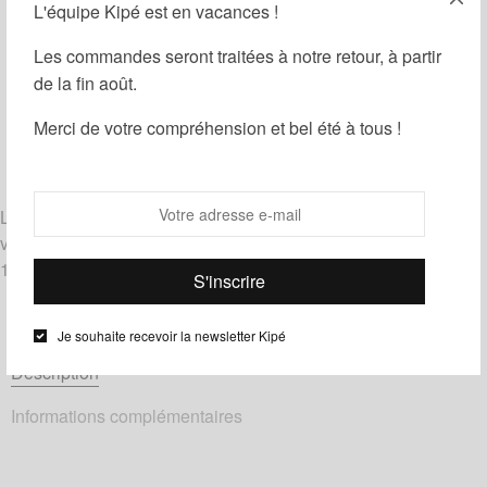
Ajouter au panier
L'équipe Kipé est en vacances !
Les commandes seront traitées à notre retour, à partir
Guide des tailles
Ajouter à ma liste d'envies
de la fin août.
Partager
Merci de votre compréhension et bel été à tous !
Catégories :
Noeuds papillon
,
Wax
Étiquettes :
Beige
,
Bleu
,
Rouge
Livrés noués, les noeuds papillon le Noeud Kipé sont de
véritables noeuds à nouer et à dénouer.
100% coton – tissu wax de chez Phoenix Hitarget.
Je souhaite recevoir la newsletter Kipé
Description
Informations complémentaires