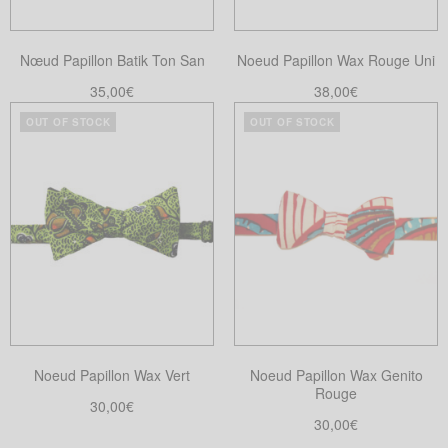
Nœud Papillon Batik Ton San
Noeud Papillon Wax Rouge Uni
35,00
€
38,00
€
Choix des options
Choix des options
OUT OF STOCK
OUT OF STOCK
Ce
Ce
produit
produit
a
a
plusieurs
plusieurs
variations.
variations.
Les
Les
options
options
peuvent
peuvent
être
être
choisies
choisies
Noeud Papillon Wax Vert
Noeud Papillon Wax Genito
sur
sur
Rouge
la
la
30,00
€
30,00
€
page
page
Choix des options
Ce
Choix des options