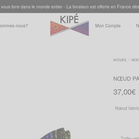
 vous livre dans le monde entier - La livraison est offerte en France dè
sommes-nous?
Mon Compte
N
ACCUEIL
/
NOE
NŒUD PA
37,00
€
Nœud fabriq
Taille un