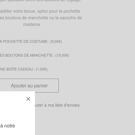
pléter votre tenue, optez pour la pochette
 les boutons de manchette ou la sacoche de
madame
A POCHETTE DE COSTUME : (
9,00
€
)
ES BOUTONS DE MANCHETTE : (
15,00
€
)
E BOÎTE CADEAU : (
1,00
€
)
Ajouter au panier
 tailles
Ajouter à ma liste d'envies
!
à notre
oeuds papillon
,
Wax