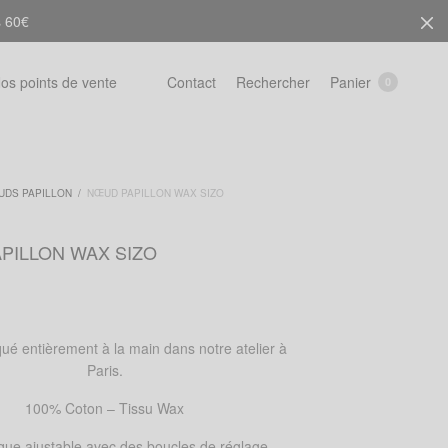
s 60€
Rechercher
Panier
os points de vente
Contact
0
UDS PAPILLON
/
NŒUD PAPILLON WAX SIZO
PILLON WAX SIZO
ué entièrement à la main dans notre atelier à
Paris.
100% Coton – Tissu Wax
ique ajustable avec des boucles de réglage