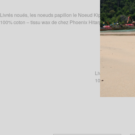
Livrés noués, les noeuds papillon le Noeud Kipé sont de vérita
100% coton – tissu wax de chez Phoenix Hitarget.
Livrés noués, les 
100% coton – tiss