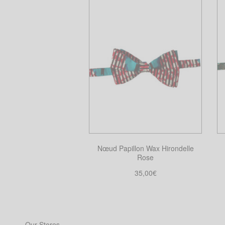
Nœud Papillon Wax Hirondelle
Rose
35,00
€
Choix des options
Ce
produit
a
Our Stores