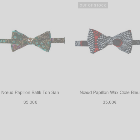
OUT OF STOCK
Nœud Papillon Batik Ton San
Nœud Papillon Wax Cible Bleu
35,00
€
35,00
€
Choix des options
Choix des options
Ce
Ce
produit
produit
a
a
plusieurs
plusieurs