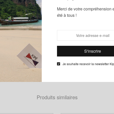
Étiquettes :
B
Merci de votre compréhension e
bles noeuds à nouer et à dénouer.
été à tous !
Description
Informations complémentaires
noeuds papillon le Noeud Kipé sont de véritables noeuds à noue
Je souhaite recevoir la newsletter Ki
u wax de chez Phoenix Hitarget.
Produits similaires