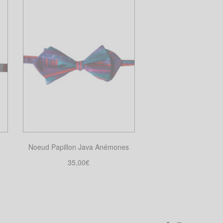
Noeud Papillon Java Anémones
35,00
€
Choix des options
Ce
produit
a
plusieurs