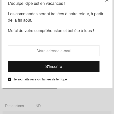
L'équipe Kipé est en vacances !
Les commandes seront traitées à notre retour, à partir
de la fin août.
Ajouter au panier
Merci de votre compréhension et bel été à tous !
Partager
Ajouter à ma liste d'envies
UGS :
ND
Catégories :
Femme
,
Homme
,
Housse
Je souhaite recevoir la newsletter Kipé
Informations complémentaires
Dimensions
ND