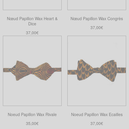
Nœud Papillon Wax Heart &
Nœud Papillon Wax Congrès
Dice
37,00
€
37,00
€
Choix des options
Ce
Ajouter au panier
produit
a
plusieurs
variations.
Les
options
peuvent
être
choisies
sur
Noeud Papillon Wax Rivale
Noeud Papillon Wax Ecailles
la
35,00
€
37,00
€
page