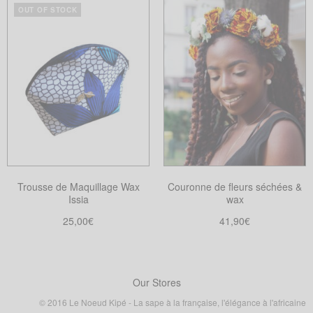
de
Choix des options
Choix des options
OUT OF STOCK
Ce
Ce
prix :
produit
produit
8,00€
a
a
à
plusieurs
plusieurs
25,00€
variations.
variations.
Les
Les
options
options
peuvent
peuvent
être
être
choisies
choisies
Trousse de Maquillage Wax
Couronne de fleurs séchées &
sur
sur
Issia
wax
la
la
25,00
€
41,90
€
page
page
Lire la suite
Choix des options
du
du
Ce
produit
produit
produit
a
Our Stores
plusieurs
© 2016 Le Noeud Kipé - La sape à la française, l'élégance à l'africaine