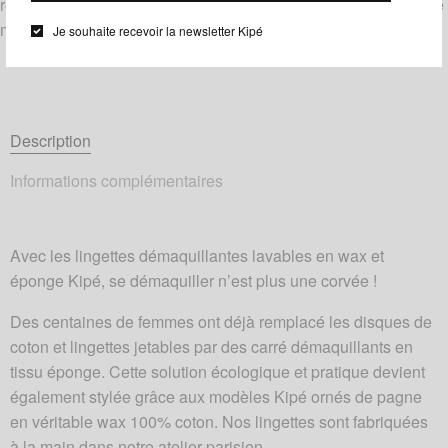
réussi, qui saura ravir votre sœur, votre meilleure amie ou votre
maman !
Je souhaite recevoir la newsletter Kipé
Description
Informations complémentaires
Avec les lingettes démaquillantes lavables en wax et
éponge Kipé, se démaquiller n’est plus une corvée !
Des centaines de femmes ont déjà remplacé les disques de
coton et lingettes jetables par des carré démaquillants en
tissu éponge. Cette solution écologique et pratique devient
également stylée grâce aux modèles Kipé ornés de pagne
en véritable wax 100% coton. Nos lingettes sont fabriquées
à la main dans notre atelier parisien.