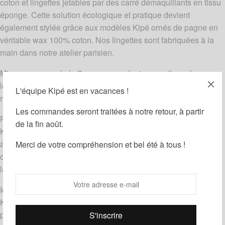
coton et lingettes jetables par des carré démaquillants en tissu
éponge. Cette solution écologique et pratique devient
également stylée grâce aux modèles Kipé ornés de pagne en
véritable wax 100% coton. Nos lingettes sont fabriquées à la
main dans notre atelier parisien.
Misez sur un pack de 7 pour vous adapter au rythme des
lessives. Les carrés démaquillant Kipé sont lavables en
L'équipe Kipé est en vacances !
machine à 30°.
Les commandes seront traitées à notre retour, à partir
Placés dans une jolie boite en bois, les disques démaquillants
de la fin août.
Kipé seront du plus bel effet dans votre salle de bains grâce
aux motifs colorés du wax. Vous profiterez d’un motif différent
Merci de votre compréhension et bel été à tous !
chaque jour de la semaine ! Vous pouvez également utiliser la
languette pour suspendre votre carré démaquillant au mur.
Idée cadeau : les carrés démaquillants en wax et tissu éponge
Kipé sont un petit cadeau qui saura faire plaisir ! Ajoutez le
produit démaquillant de votre choix pour un cadeau complet et