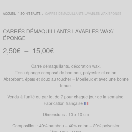
ACCUEIL
/
SOIN/BEAUTÉ
/
CARRÉS DÉMAQUILLANTS LAVABLES WAX/ÉPONGE
CARRÉS DÉMAQUILLANTS LAVABLES WAX/
ÉPONGE
Plage
2,50
€
–
15,00
€
de
prix :
Carré démaquillants, décoration wax.
2,50€
Tissu éponge composé de bambou, polyester et coton.
à
Absorbant, épais et doux au toucher – Moelleux et avec une bonne
15,00€
tenue.
Vendu à l’unité ou par lot de 7 pour chaque jour de la semaine.
Fabrication française
Dimensions : 10 x 10 cm
Composition : 40% bambou – 40% coton – 20% polyester